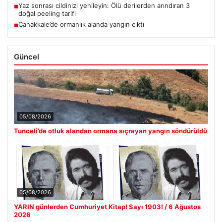
Yaz sonrası cildinizi yenileyin: Ölü derilerden arındıran 3
■
doğal peeling tarifi
Çanakkale’de ormanlık alanda yangın çıktı
■
Güncel
05/08/2026
Tunceli’de otluk alandan ormana sıçrayan yangın söndürüldü
05/08/2026
YARIN günlerden Cumhuriyet Kitap! Sayı 1903! / 6 Ağustos
2026