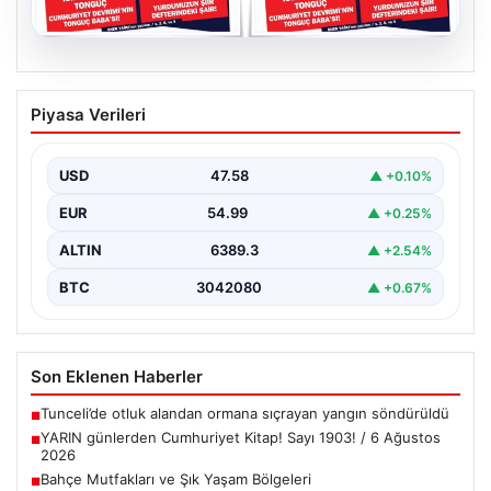
05.08.2026
YARIN günlerden Cumhuriyet Kitap!
Piyasa Verileri
Sayı 1903! / 6 Ağustos 2026
USD
47.58
▲ +0.10%
EUR
54.99
▲ +0.25%
ALTIN
6389.3
▲ +2.54%
BTC
3042080
▲ +0.67%
Son Eklenen Haberler
Tunceli’de otluk alandan ormana sıçrayan yangın söndürüldü
■
YARIN günlerden Cumhuriyet Kitap! Sayı 1903! / 6 Ağustos
■
2026
Bahçe Mutfakları ve Şık Yaşam Bölgeleri
■