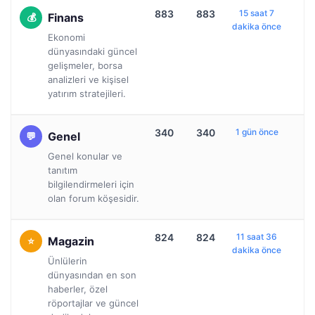
883
883
15 saat 7
Finans
dakika önce
Ekonomi
dünyasındaki güncel
gelişmeler, borsa
analizleri ve kişisel
yatırım stratejileri.
340
340
1 gün önce
Genel
Genel konular ve
tanıtım
bilgilendirmeleri için
olan forum köşesidir.
824
824
11 saat 36
Magazin
dakika önce
Ünlülerin
dünyasından en son
haberler, özel
röportajlar ve güncel