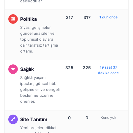
dedikodular.
317
317
1 gün önce
Politika
Siyasi gelişmeler,
güncel analizler ve
toplumsal olaylara
dair tarafsız tartışma
ortamı.
325
325
19 saat 37
Sağlık
dakika önce
Sağlıklı yaşam
ipuçları, güncel tıbbi
gelişmeler ve dengeli
beslenme üzerine
öneriler.
0
0
Konu yok
Site Tanıtım
Yeni projeler, dikkat