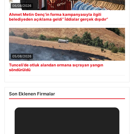
06/08/2026
Ahmet Metin Genç’in forma kampanyasıyla ilgili
belediyeden açıklama geldi” İddialar gerçek dışıdır”
05/08/2026
Tunceli’de otluk alandan ormana sıçrayan yangın
söndürüldü
Son Eklenen Firmalar