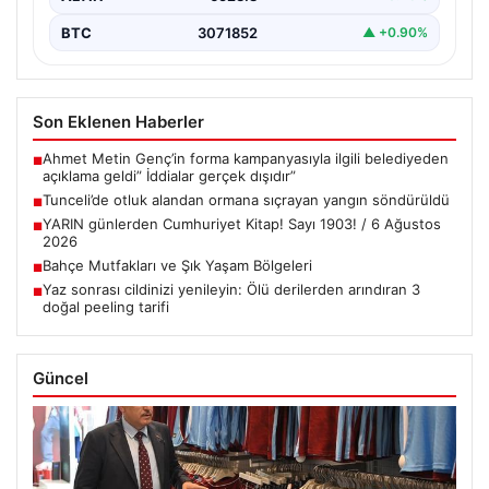
BTC
3071852
▲ +0.90%
Son Eklenen Haberler
Ahmet Metin Genç’in forma kampanyasıyla ilgili belediyeden
■
açıklama geldi” İddialar gerçek dışıdır”
Tunceli’de otluk alandan ormana sıçrayan yangın söndürüldü
■
YARIN günlerden Cumhuriyet Kitap! Sayı 1903! / 6 Ağustos
■
2026
Bahçe Mutfakları ve Şık Yaşam Bölgeleri
■
Yaz sonrası cildinizi yenileyin: Ölü derilerden arındıran 3
■
doğal peeling tarifi
Güncel