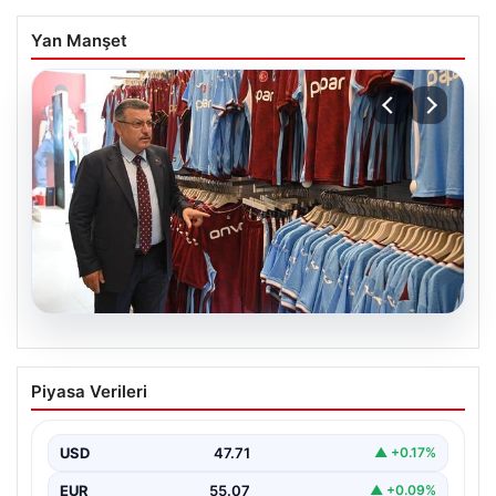
Yan Manşet
06.08.2026
Ahmet Metin Genç’in forma
Piyasa Verileri
kampanyasıyla ilgili belediyeden
açıklama geldi” İddialar gerçek dışıdır”
USD
47.71
▲ +0.17%
EUR
55.07
▲ +0.09%