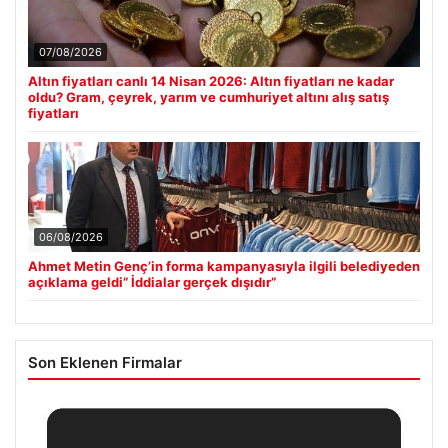
07/08/2026
Altın fiyatları canlı 14 Nisan 2026: Altın fiyatları ne kadar
oldu? Gram, çeyrek, yarım ve cumhuriyet altını alış satış
fiyatları
06/08/2026
Ahmet Metin Genç’in forma kampanyasıyla ilgili belediyeden
açıklama geldi” İddialar gerçek dışıdır”
Son Eklenen Firmalar