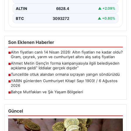
ALTIN
6628.4
▲ +2.09%
BTC
3093272
▲ +0.80%
Son Eklenen Haberler
Altın fiyatları canlı 14 Nisan 2026: Altın fiyatları ne kadar oldu?
■
Gram, çeyrek, yarım ve cumhuriyet altını alış satış fiyatları
Ahmet Metin Genç’in forma kampanyasıyla ilgili belediyeden
■
açıklama geldi” İddialar gerçek dışıdır”
Tunceli’de otluk alandan ormana sıçrayan yangın söndürüldü
■
YARIN günlerden Cumhuriyet Kitap! Sayı 1903! / 6 Ağustos
■
2026
Bahçe Mutfakları ve Şık Yaşam Bölgeleri
■
Güncel