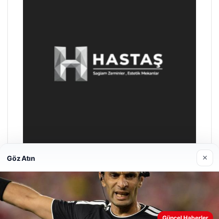
×
Göz Atın
Prenses Night Club
29/04/2026
Güncel Haberler