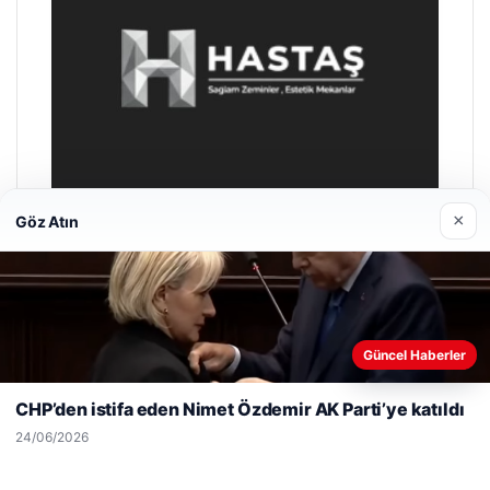
×
Göz Atın
Prenses Night Club
29/04/2026
Web sitemizi nasıl kullandığınızı daha iyi anlayabilmek,
Güncel Haberler
deneyiminizi kişiselleştirmek ve geliştirmek amacıyla çerezler
kullanıyoruz.
Çerez Politikamız
CHP’den istifa eden Nimet Özdemir AK Parti’ye katıldı
Reddet
Kabul Et
24/06/2026