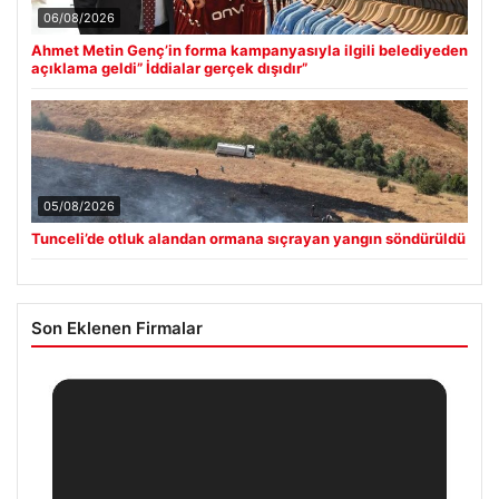
06/08/2026
Ahmet Metin Genç’in forma kampanyasıyla ilgili belediyeden
açıklama geldi” İddialar gerçek dışıdır”
05/08/2026
Tunceli’de otluk alandan ormana sıçrayan yangın söndürüldü
Son Eklenen Firmalar