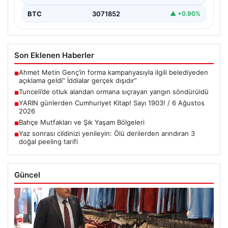
BTC
3071852
▲ +0.90%
Son Eklenen Haberler
Ahmet Metin Genç’in forma kampanyasıyla ilgili belediyeden
■
açıklama geldi” İddialar gerçek dışıdır”
Tunceli’de otluk alandan ormana sıçrayan yangın söndürüldü
■
YARIN günlerden Cumhuriyet Kitap! Sayı 1903! / 6 Ağustos
■
2026
Bahçe Mutfakları ve Şık Yaşam Bölgeleri
■
Yaz sonrası cildinizi yenileyin: Ölü derilerden arındıran 3
■
doğal peeling tarifi
Güncel