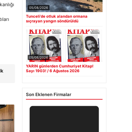
kanlığı
05/08/2026
Tunceli’de otluk alandan ormana
ıları
sıçrayan yangın söndürüldü
05/08/2026
YARIN günlerden Cumhuriyet Kitap!
lk
Sayı 1903! / 6 Ağustos 2026
Son Eklenen Firmalar