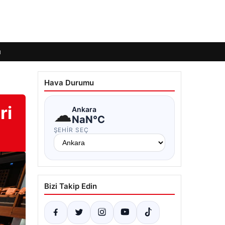
ı
Hava Durumu
ri
☁
Ankara
NaN°C
ŞEHIR SEÇ
Bizi Takip Edin