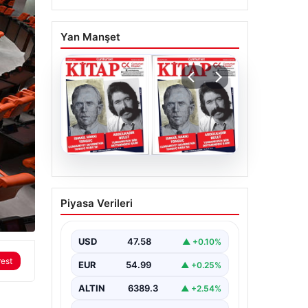
Yan Manşet
05.08.2026
YARIN günlerden
Piyasa Verileri
Cumhuriyet Kitap! Sayı
1903! / 6 Ağustos 2026
USD
47.58
▲ +0.10%
rest
EUR
54.99
▲ +0.25%
ALTIN
6389.3
▲ +2.54%