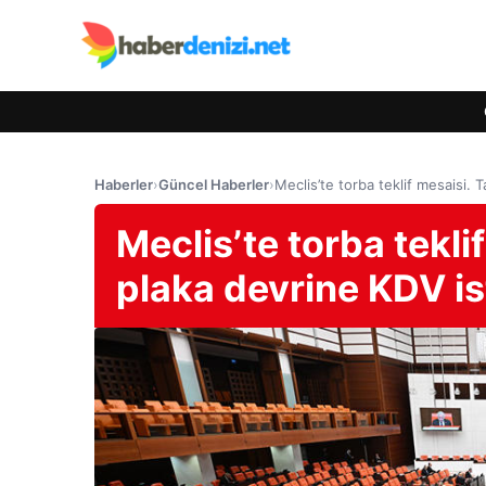
Haberler
›
Güncel Haberler
›
Meclis’te torba teklif mesaisi. 
Meclis’te torba tekli
plaka devrine KDV is