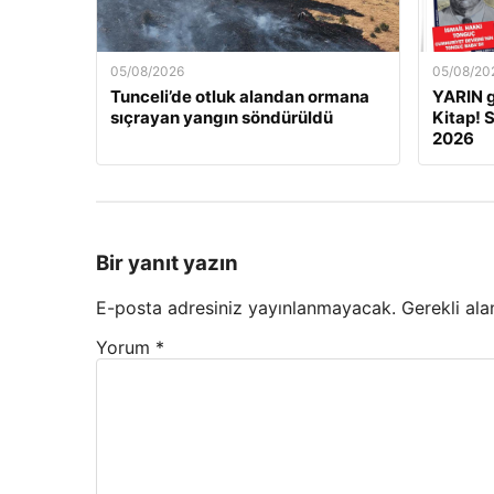
05/08/2026
05/08/20
Tunceli’de otluk alandan ormana
YARIN 
sıçrayan yangın söndürüldü
Kitap! 
2026
Bir yanıt yazın
E-posta adresiniz yayınlanmayacak.
Gerekli ala
Yorum
*