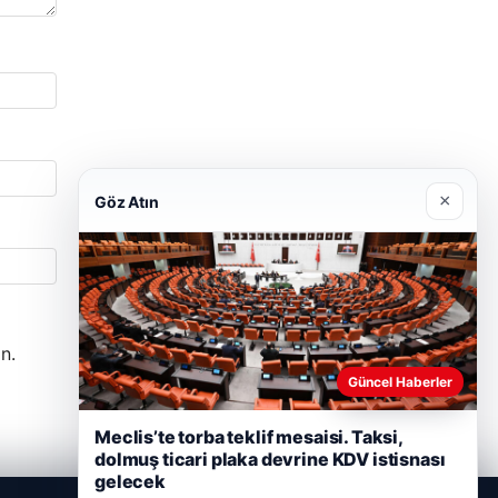
×
Göz Atın
n.
Güncel Haberler
Meclis’te torba teklif mesaisi. Taksi,
dolmuş ticari plaka devrine KDV istisnası
gelecek