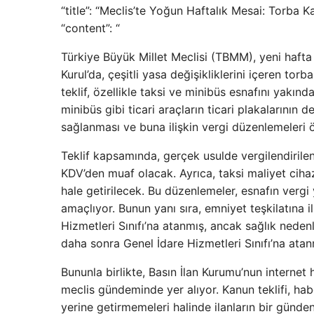
“title”: “Meclis’te Yoğun Haftalık Mesai: Torba 
“content”: “
Türkiye Büyük Millet Meclisi (TBMM), yeni haf
Kurul’da, çeşitli yasa değişikliklerini içeren t
teklif, özellikle taksi ve minibüs esnafını yakınd
minibüs gibi ticari araçların ticari plakalarının
sağlanması ve buna ilişkin vergi düzenlemeleri ö
Teklif kapsamında, gerçek usulde vergilendirilen t
KDV’den muaf olacak. Ayrıca, taksi maliyet ciha
hale getirilecek. Bu düzenlemeler, esnafın vergi
amaçlıyor. Bunun yanı sıra, emniyet teşkilatına
Hizmetleri Sınıfı’na atanmış, ancak sağlık neden
daha sonra Genel İdare Hizmetleri Sınıfı’na atanm
Bununla birlikte, Basın İlan Kurumu’nun internet 
meclis gündeminde yer alıyor. Kanun teklifi, habe
yerine getirmemeleri halinde ilanların bir günd