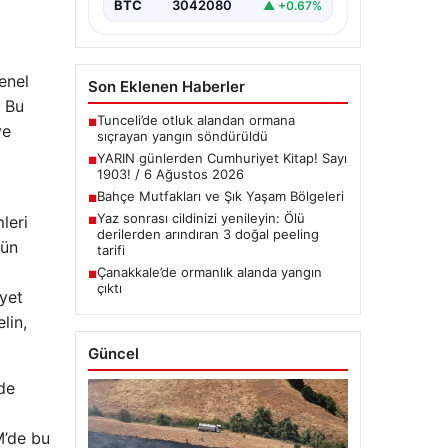
BTC
3042080
▲ +0.67%
enel
Son Eklenen Haberler
. Bu
Tunceli’de otluk alandan ormana
■
ve
sıçrayan yangın söndürüldü
YARIN günlerden Cumhuriyet Kitap! Sayı
■
1903! / 6 Ağustos 2026
Bahçe Mutfakları ve Şık Yaşam Bölgeleri
■
Yaz sonrası cildinizi yenileyin: Ölü
leri
■
derilerden arındıran 3 doğal peeling
kün
tarifi
Çanakkale’de ormanlık alanda yangın
■
çıktı
iyet
lin,
Güncel
 de
i
M’de bu