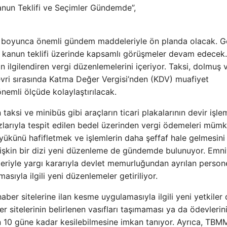
Kanun Teklifi ve Seçimler Gündemde”,
ta boyunca önemli gündem maddeleriyle ön planda olacak. G
orba kanun teklifi üzerinde kapsamlı görüşmeler devam edecek
an ilgilendiren vergi düzenlemelerini içeriyor. Taksi, dolmuş 
 devri sırasında Katma Değer Vergisi’nden (KDV) muafiyet
nemli ölçüde kolaylaştırılacak.
aksi ve minibüs gibi araçların ticari plakalarının devir işlem
zlarıyla tespit edilen bedel üzerinden vergi ödemeleri müm
 yükünü hafifletmek ve işlemlerin daha şeffaf hale gelmesini
 ilişkin bir dizi yeni düzenleme de gündemde bulunuyor. Emn
leriyle yargı kararıyla devlet memurluğundan ayrılan persone
asıyla ilgili yeni düzenlemeler getiriliyor.
haber sitelerine ilan kesme uygulamasıyla ilgili yeni yetkiler
r sitelerinin belirlenen vasıfları taşımaması ya da ödevlerin
en 10 güne kadar kesilebilmesine imkan tanıyor. Ayrıca, TBM