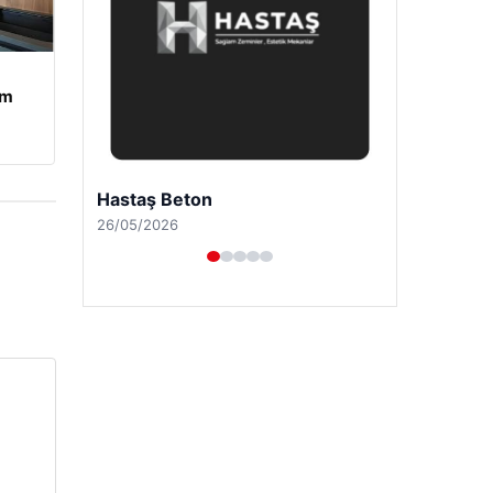
am
Prenses Night Club
29/04/2026