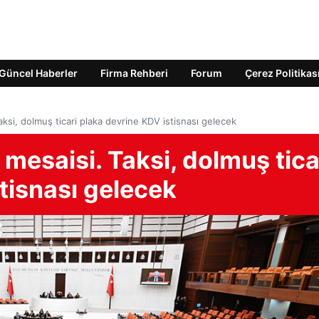
Güncel Haberler
Firma Rehberi
Forum
Çerez Politikas
Taksi, dolmuş ticari plaka devrine KDV istisnası gelecek
f mesaisi. Taksi, dolmuş tica
tisnası gelecek