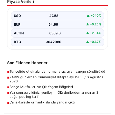
Piyasa Verileri
Sayı 1903! / 6 Ağustos 2026
USD
47.58
▲ +0.10%
EUR
54.99
▲ +0.25%
ALTIN
6389.3
▲ +2.54%
BTC
3042080
▲ +0.67%
Son Eklenen Haberler
Tunceli’de otluk alandan ormana sıçrayan yangın söndürüldü
■
YARIN günlerden Cumhuriyet Kitap! Sayı 1903! / 6 Ağustos
■
2026
Bahçe Mutfakları ve Şık Yaşam Bölgeleri
■
Yaz sonrası cildinizi yenileyin: Ölü derilerden arındıran 3
■
doğal peeling tarifi
Çanakkale’de ormanlık alanda yangın çıktı
■