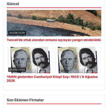
Güncel
05/08/2026
Tunceli’de otluk alandan ormana sıçrayan yangın söndürüldü
05/08/2026
YARIN günlerden Cumhuriyet Kitap! Sayı 1903! / 6 Ağustos
2026
Son Eklenen Firmalar