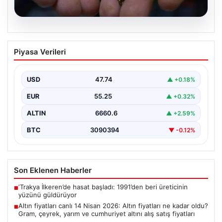
07.08.2026
Altın fiyatları canlı 14 Nisan 2026: Altın
Piyasa Verileri
fiyatları ne kadar oldu? Gram, çeyrek,
yarım ve cumhuriyet altını alış satış
fiyatları
USD
47.74
▲ +0.18%
{"title": "14 Nisan 2026 Güncel Altın Fiyatları: Gram,
EUR
55.25
▲ +0.32%
Çeyrek, Yarım ve Cumhuriyet Altını Satış…
ALTIN
6660.6
▲ +2.59%
BTC
3090394
▼ -0.12%
Son Eklenen Haberler
‘Trakya İlkeren’de hasat başladı: 1991’den beri üreticinin
■
yüzünü güldürüyor
Altın fiyatları canlı 14 Nisan 2026: Altın fiyatları ne kadar oldu?
■
Gram, çeyrek, yarım ve cumhuriyet altını alış satış fiyatları