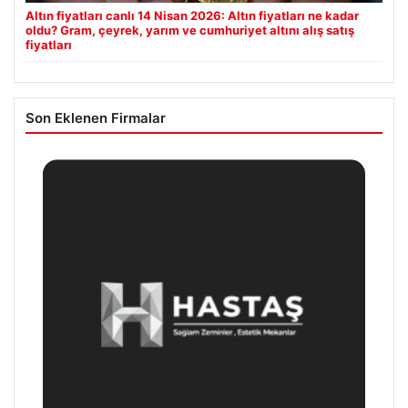
Altın fiyatları canlı 14 Nisan 2026: Altın fiyatları ne kadar
oldu? Gram, çeyrek, yarım ve cumhuriyet altını alış satış
fiyatları
Son Eklenen Firmalar