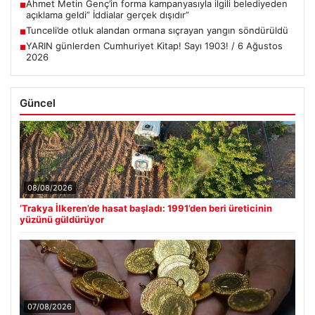
Ahmet Metin Genç’in forma kampanyasıyla ilgili belediyeden
■
açıklama geldi” İddialar gerçek dışıdır”
Tunceli’de otluk alandan ormana sıçrayan yangın söndürüldü
■
YARIN günlerden Cumhuriyet Kitap! Sayı 1903! / 6 Ağustos
■
2026
Güncel
08/08/2026
‘Trakya İlkeren’de hasat başladı: 1991’den beri üreticinin
yüzünü güldürüyor
07/08/2026