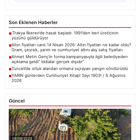
Son Eklenen Haberler
‘Trakya İlkeren’de hasat başladı: 1991’den beri üreticinin
■
yüzünü güldürüyor
Altın fiyatları canlı 14 Nisan 2026: Altın fiyatları ne kadar oldu?
■
Gram, çeyrek, yarım ve cumhuriyet altını alış satış fiyatları
Ahmet Metin Genç’in forma kampanyasıyla ilgili belediyeden
■
açıklama geldi” İddialar gerçek dışıdır”
Tunceli’de otluk alandan ormana sıçrayan yangın söndürüldü
■
YARIN günlerden Cumhuriyet Kitap! Sayı 1903! / 6 Ağustos
■
2026
Güncel
08/08/2026