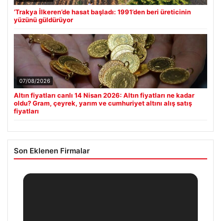
‘Trakya İlkeren’de hasat başladı: 1991’den beri üreticinin
yüzünü güldürüyor
07/08/2026
Altın fiyatları canlı 14 Nisan 2026: Altın fiyatları ne kadar
oldu? Gram, çeyrek, yarım ve cumhuriyet altını alış satış
fiyatları
Son Eklenen Firmalar