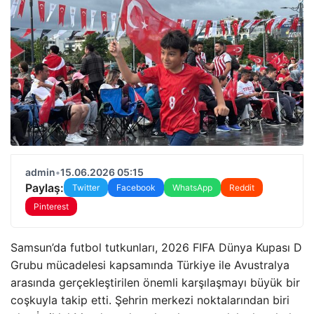
admin
•
15.06.2026 05:15
Paylaş:
Twitter
Facebook
WhatsApp
Reddit
Pinterest
Samsun’da futbol tutkunları, 2026 FIFA Dünya Kupası D
Grubu mücadelesi kapsamında Türkiye ile Avustralya
arasında gerçekleştirilen önemli karşılaşmayı büyük bir
coşkuyla takip etti. Şehrin merkezi noktalarından biri