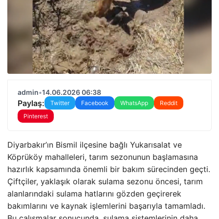
admin
•
14.06.2026 06:38
Paylaş:
Twitter
Facebook
WhatsApp
Reddit
Pinterest
Diyarbakır’ın Bismil ilçesine bağlı Yukarısalat ve
Köprüköy mahalleleri, tarım sezonunun başlamasına
hazırlık kapsamında önemli bir bakım sürecinden geçti.
Çiftçiler, yaklaşık olarak sulama sezonu öncesi, tarım
alanlarındaki sulama hatlarını gözden geçirerek
bakımlarını ve kaynak işlemlerini başarıyla tamamladı.
Bu çalışmalar sonucunda, sulama sistemlerinin daha