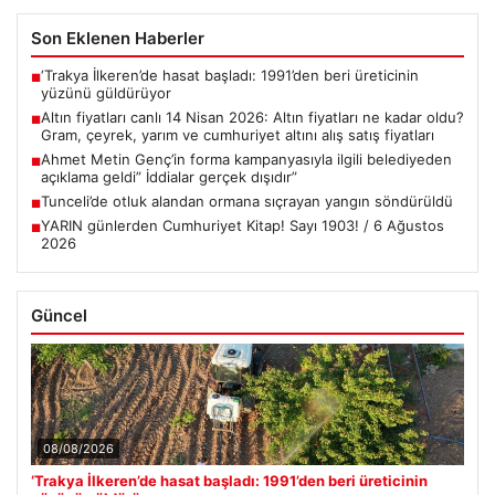
Son Eklenen Haberler
‘Trakya İlkeren’de hasat başladı: 1991’den beri üreticinin
■
yüzünü güldürüyor
Altın fiyatları canlı 14 Nisan 2026: Altın fiyatları ne kadar oldu?
■
Gram, çeyrek, yarım ve cumhuriyet altını alış satış fiyatları
Ahmet Metin Genç’in forma kampanyasıyla ilgili belediyeden
■
açıklama geldi” İddialar gerçek dışıdır”
Tunceli’de otluk alandan ormana sıçrayan yangın söndürüldü
■
YARIN günlerden Cumhuriyet Kitap! Sayı 1903! / 6 Ağustos
■
2026
Güncel
08/08/2026
‘Trakya İlkeren’de hasat başladı: 1991’den beri üreticinin