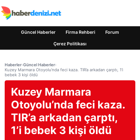
Güncel Haberler
Firma Rehberi
Forum
Çerez Politikası
Haberler
›
Güncel Haberler
›
Kuzey Marmara Otoyolu’nda feci kaza. TIR’a arkadan çarptı, 1’i
bebek 3 kişi öldü
Kuzey Marmara
Otoyolu’nda feci kaza.
TIR’a arkadan çarptı,
1’i bebek 3 kişi öldü