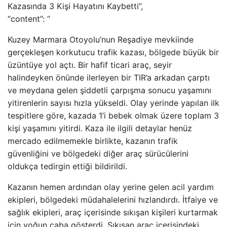
Kazasında 3 Kişi Hayatını Kaybetti”,
“content”: “
Kuzey Marmara Otoyolu’nun Reşadiye mevkiinde
gerçekleşen korkutucu trafik kazası, bölgede büyük bir
üzüntüye yol açtı. Bir hafif ticari araç, seyir
halindeyken önünde ilerleyen bir TIR’a arkadan çarptı
ve meydana gelen şiddetli çarpışma sonucu yaşamını
yitirenlerin sayısı hızla yükseldi. Olay yerinde yapılan ilk
tespitlere göre, kazada 1’i bebek olmak üzere toplam 3
kişi yaşamını yitirdi. Kaza ile ilgili detaylar henüz
mercado edilmemekle birlikte, kazanın trafik
güvenliğini ve bölgedeki diğer araç sürücülerini
oldukça tedirgin ettiği bildirildi.
Kazanın hemen ardından olay yerine gelen acil yardım
ekipleri, bölgedeki müdahalelerini hızlandırdı. İtfaiye ve
sağlık ekipleri, araç içerisinde sıkışan kişileri kurtarmak
için yoğun çaba gösterdi. Sıkışan araç içerisindeki