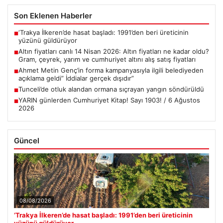
Son Eklenen Haberler
‘Trakya İlkeren’de hasat başladı: 1991’den beri üreticinin
■
yüzünü güldürüyor
Altın fiyatları canlı 14 Nisan 2026: Altın fiyatları ne kadar oldu?
■
Gram, çeyrek, yarım ve cumhuriyet altını alış satış fiyatları
Ahmet Metin Genç’in forma kampanyasıyla ilgili belediyeden
■
açıklama geldi” İddialar gerçek dışıdır”
Tunceli’de otluk alandan ormana sıçrayan yangın söndürüldü
■
YARIN günlerden Cumhuriyet Kitap! Sayı 1903! / 6 Ağustos
■
2026
Güncel
08/08/2026
‘Trakya İlkeren’de hasat başladı: 1991’den beri üreticinin
yüzünü güldürüyor