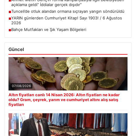
■
açıklama geldi” İddialar gerçek dışıdır”
Tunceli’de otluk alandan ormana sıçrayan yangın söndürüldü
■
YARIN günlerden Cumhuriyet Kitap! Sayı 1903! / 6 Ağustos
■
2026
Bahçe Mutfakları ve Şık Yaşam Bölgeleri
■
Güncel
07/08/2026
Altın fiyatları canlı 14 Nisan 2026: Altın fiyatları ne kadar
oldu? Gram, çeyrek, yarım ve cumhuriyet altını alış satış
fiyatları