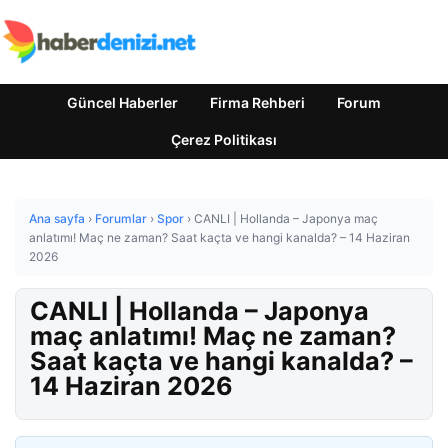
Güncel Haberler
Firma Rehberi
Forum
Çerez Politikası
Ana sayfa
›
Forumlar
›
Spor
›
CANLI | Hollanda – Japonya maç
anlatımı! Maç ne zaman? Saat kaçta ve hangi kanalda? – 14 Haziran
2026
CANLI | Hollanda – Japonya
maç anlatımı! Maç ne zaman?
Saat kaçta ve hangi kanalda? –
14 Haziran 2026