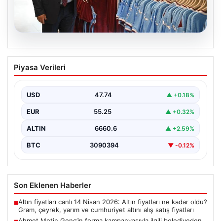
06.08.2026
Ahmet Metin Genç’in forma
Piyasa Verileri
kampanyasıyla ilgili belediyeden
açıklama geldi” İddialar gerçek dışıdır”
USD
47.74
▲ +0.18%
EUR
55.25
▲ +0.32%
ALTIN
6660.6
▲ +2.59%
BTC
3090394
▼ -0.12%
Son Eklenen Haberler
Altın fiyatları canlı 14 Nisan 2026: Altın fiyatları ne kadar oldu?
■
Gram, çeyrek, yarım ve cumhuriyet altını alış satış fiyatları
Ahmet Metin Genç’in forma kampanyasıyla ilgili belediyeden