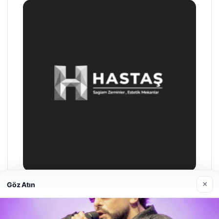
×
Göz Atın
Prenses Night Club
29/04/2026