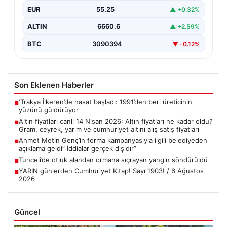
{"title": "14 Nisan 2026 Güncel Altın Fiyatları: Gram,
EUR
55.25
▲ +0.32%
Çeyrek, Yarım ve Cumhuriyet Altını Satış…
ALTIN
6660.6
▲ +2.59%
BTC
3090394
▼ -0.12%
Son Eklenen Haberler
‘Trakya İlkeren’de hasat başladı: 1991’den beri üreticinin
■
yüzünü güldürüyor
Altın fiyatları canlı 14 Nisan 2026: Altın fiyatları ne kadar oldu?
■
Gram, çeyrek, yarım ve cumhuriyet altını alış satış fiyatları
Ahmet Metin Genç’in forma kampanyasıyla ilgili belediyeden
■
açıklama geldi” İddialar gerçek dışıdır”
Tunceli’de otluk alandan ormana sıçrayan yangın söndürüldü
■
YARIN günlerden Cumhuriyet Kitap! Sayı 1903! / 6 Ağustos
■
2026
Güncel