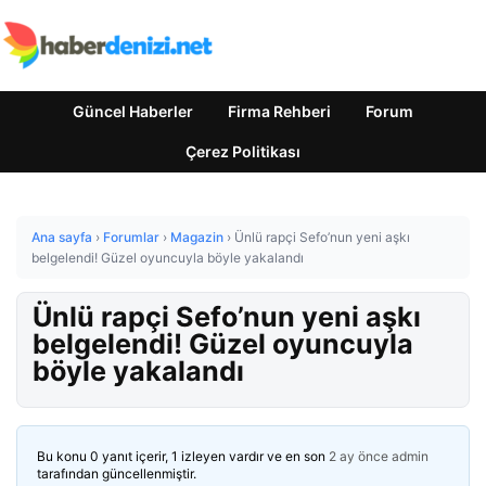
Güncel Haberler
Firma Rehberi
Forum
Çerez Politikası
Ana sayfa
›
Forumlar
›
Magazin
›
Ünlü rapçi Sefo’nun yeni aşkı
belgelendi! Güzel oyuncuyla böyle yakalandı
Ünlü rapçi Sefo’nun yeni aşkı
belgelendi! Güzel oyuncuyla
böyle yakalandı
Bu konu 0 yanıt içerir, 1 izleyen vardır ve en son
2 ay önce
admin
tarafından güncellenmiştir.