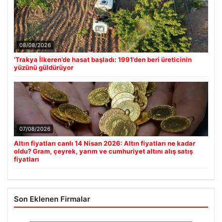
08/08/2026
‘Trakya İlkeren’de hasat başladı: 1991’den beri üreticinin
yüzünü güldürüyor
07/08/2026
Altın fiyatları canlı 14 Nisan 2026: Altın fiyatları ne kadar
oldu? Gram, çeyrek, yarım ve cumhuriyet altını alış satış
fiyatları
Son Eklenen Firmalar