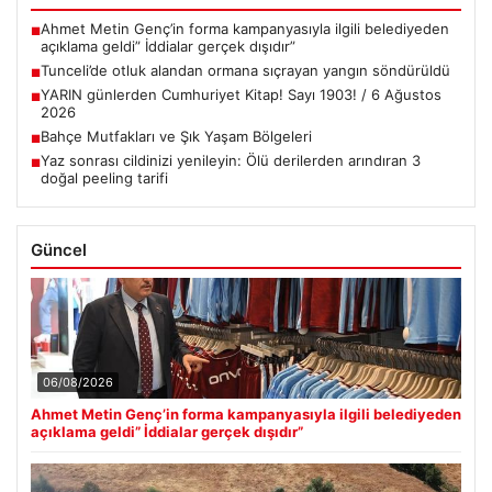
Ahmet Metin Genç’in forma kampanyasıyla ilgili belediyeden
■
açıklama geldi” İddialar gerçek dışıdır”
Tunceli’de otluk alandan ormana sıçrayan yangın söndürüldü
■
YARIN günlerden Cumhuriyet Kitap! Sayı 1903! / 6 Ağustos
■
2026
Bahçe Mutfakları ve Şık Yaşam Bölgeleri
■
Yaz sonrası cildinizi yenileyin: Ölü derilerden arındıran 3
■
doğal peeling tarifi
Güncel
06/08/2026
Ahmet Metin Genç’in forma kampanyasıyla ilgili belediyeden
açıklama geldi” İddialar gerçek dışıdır”