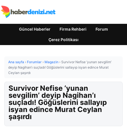
Güncel Haberler
Firma Rehberi
Forum
Çerez Politikası
Ana sayfa
›
Forumlar
›
Magazin
›
Survivor Nefise ‘yunan sevgilim’
deyip Nagihan’ı suçladı! Göğüslerini sallayıp isyan edince Murat
Ceylan şaşırdı
Survivor Nefise ‘yunan
sevgilim’ deyip Nagihan’ı
suçladı! Göğüslerini sallayıp
isyan edince Murat Ceylan
şaşırdı