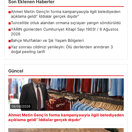
Son Eklenen Haberler
Ahmet Metin Genç’in forma kampanyasıyla ilgili belediyeden
■
açıklama geldi” İddialar gerçek dışıdır”
Tunceli’de otluk alandan ormana sıçrayan yangın söndürüldü
■
YARIN günlerden Cumhuriyet Kitap! Sayı 1903! / 6 Ağustos
■
2026
Bahçe Mutfakları ve Şık Yaşam Bölgeleri
■
Yaz sonrası cildinizi yenileyin: Ölü derilerden arındıran 3
■
doğal peeling tarifi
Güncel
06/08/2026
Ahmet Metin Genç’in forma kampanyasıyla ilgili belediyeden
açıklama geldi” İddialar gerçek dışıdır”