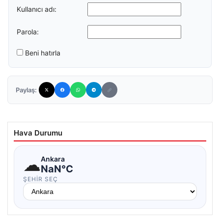
Kullanıcı adı:
Parola:
Beni hatırla
Paylaş:
Hava Durumu
☁
Ankara
NaN°C
ŞEHIR SEÇ