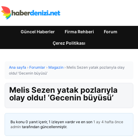
Güncel Haberler
Firma Rehberi
Forum
Çerez Politikası
Ana sayfa
›
Forumlar
›
Magazin
›
Melis Sezen yatak pozlarıyla olay
oldu! ‘Gecenin büyüsü’
Melis Sezen yatak pozlarıyla
olay oldu! ‘Gecenin büyüsü’
Bu konu 0 yanıt içerir, 1 izleyen vardır ve en son
1 ay 4 hafta önce
admin
tarafından güncellenmiştir.