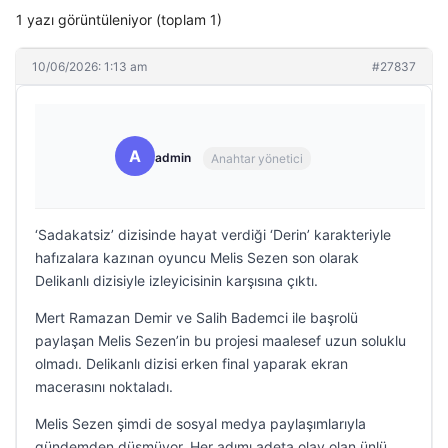
1 yazı görüntüleniyor (toplam 1)
10/06/2026: 1:13 am
#27837
A
admin
Anahtar yönetici
‘Sadakatsiz’ dizisinde hayat verdiği ‘Derin’ karakteriyle
hafızalara kazınan oyuncu Melis Sezen son olarak
Delikanlı dizisiyle izleyicisinin karşısına çıktı.
Mert Ramazan Demir ve Salih Bademci ile başrolü
paylaşan Melis Sezen’in bu projesi maalesef uzun soluklu
olmadı. Delikanlı dizisi erken final yaparak ekran
macerasını noktaladı.
Melis Sezen şimdi de sosyal medya paylaşımlarıyla
gündemden düşmüyor. Her adımı adeta olay olan ünlü