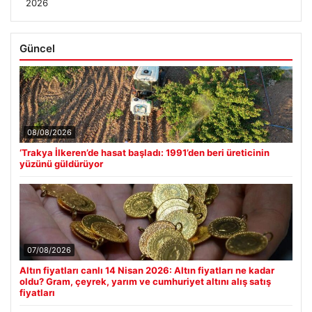
2026
Güncel
08/08/2026
‘Trakya İlkeren’de hasat başladı: 1991’den beri üreticinin
yüzünü güldürüyor
07/08/2026
Altın fiyatları canlı 14 Nisan 2026: Altın fiyatları ne kadar
oldu? Gram, çeyrek, yarım ve cumhuriyet altını alış satış
fiyatları