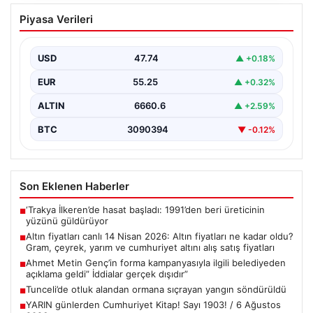
Altın fiyatları canlı 14 Nisan 2026: Altın
Piyasa Verileri
fiyatları ne kadar oldu? Gram, çeyrek,
yarım ve cumhuriyet altını alış satış
fiyatları
USD
47.74
▲ +0.18%
{"title": "14 Nisan 2026 Güncel Altın Fiyatları: Gram,
EUR
55.25
▲ +0.32%
Çeyrek, Yarım ve Cumhuriyet Altını Satış…
ALTIN
6660.6
▲ +2.59%
BTC
3090394
▼ -0.12%
Son Eklenen Haberler
‘Trakya İlkeren’de hasat başladı: 1991’den beri üreticinin
■
yüzünü güldürüyor
Altın fiyatları canlı 14 Nisan 2026: Altın fiyatları ne kadar oldu?
■
Gram, çeyrek, yarım ve cumhuriyet altını alış satış fiyatları
Ahmet Metin Genç’in forma kampanyasıyla ilgili belediyeden
■
açıklama geldi” İddialar gerçek dışıdır”
Tunceli’de otluk alandan ormana sıçrayan yangın söndürüldü
■
YARIN günlerden Cumhuriyet Kitap! Sayı 1903! / 6 Ağustos
■