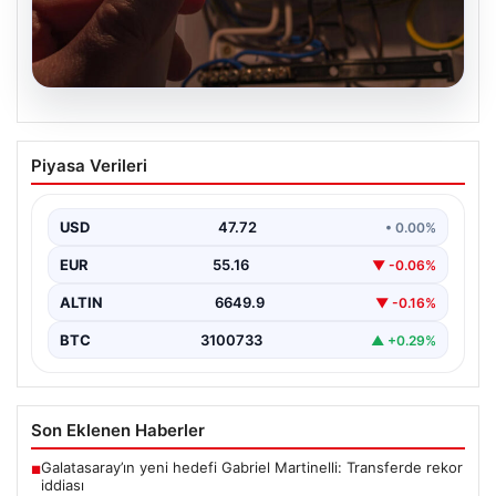
09.08.2026
İstanbul’un 22 ilçesinde 9 saat elektrik
Piyasa Verileri
kesintisi yaşanacak. 10 Ağustos BEDAŞ
elektrik kesintisi programı
USD
47.72
• 0.00%
EUR
55.16
▼ -0.06%
ALTIN
6649.9
▼ -0.16%
BTC
3100733
▲ +0.29%
Son Eklenen Haberler
Galatasaray’ın yeni hedefi Gabriel Martinelli: Transferde rekor
■
iddiası