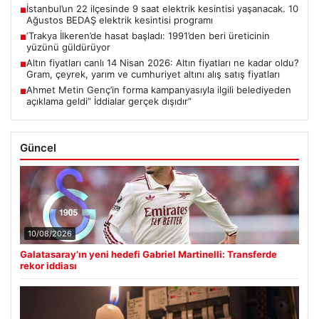
İstanbul’un 22 ilçesinde 9 saat elektrik kesintisi yaşanacak. 10
■
Ağustos BEDAŞ elektrik kesintisi programı
‘Trakya İlkeren’de hasat başladı: 1991’den beri üreticinin
■
yüzünü güldürüyor
Altın fiyatları canlı 14 Nisan 2026: Altın fiyatları ne kadar oldu?
■
Gram, çeyrek, yarım ve cumhuriyet altını alış satış fiyatları
Ahmet Metin Genç’in forma kampanyasıyla ilgili belediyeden
■
açıklama geldi” İddialar gerçek dışıdır”
Güncel
10/08/2026
Galatasaray’ın yeni hedefi Gabriel Martinelli: Transferde
rekor iddiası