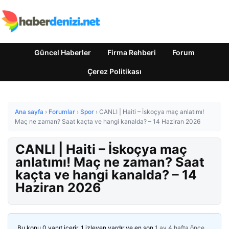
Güncel Haberler
Firma Rehberi
Forum
Çerez Politikası
Ana sayfa
›
Forumlar
›
Spor
›
CANLI | Haiti – İskoçya maç anlatımı!
Maç ne zaman? Saat kaçta ve hangi kanalda? – 14 Haziran 2026
CANLI | Haiti – İskoçya maç
anlatımı! Maç ne zaman? Saat
kaçta ve hangi kanalda? – 14
Haziran 2026
Bu konu 0 yanıt içerir, 1 izleyen vardır ve en son
1 ay 4 hafta önce