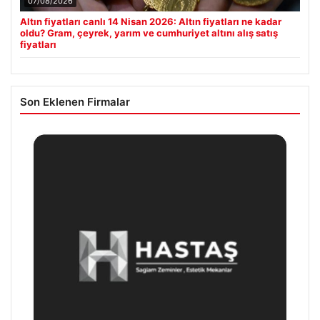
07/08/2026
Altın fiyatları canlı 14 Nisan 2026: Altın fiyatları ne kadar
oldu? Gram, çeyrek, yarım ve cumhuriyet altını alış satış
fiyatları
Son Eklenen Firmalar