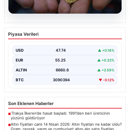
07.08.2026
Altın fiyatları canlı 14 Nisan 2026: Altın
Piyasa Verileri
fiyatları ne kadar oldu? Gram, çeyrek,
yarım ve cumhuriyet altını alış satış
fiyatları
USD
47.74
▲ +0.18%
{"title": "14 Nisan 2026 Güncel Altın Fiyatları: Gram,
EUR
55.25
▲ +0.32%
Çeyrek, Yarım ve Cumhuriyet Altını Satış…
ALTIN
6660.6
▲ +2.59%
BTC
3090394
▼ -0.12%
Son Eklenen Haberler
‘Trakya İlkeren’de hasat başladı: 1991’den beri üreticinin
■
yüzünü güldürüyor
Altın fiyatları canlı 14 Nisan 2026: Altın fiyatları ne kadar oldu?
■
Gram, çeyrek, yarım ve cumhuriyet altını alış satış fiyatları