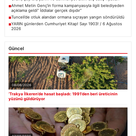
Ahmet Metin Genç’in forma kampanyasıyla ilgili belediyeden
■
açıklama geldi” İddialar gerçek dışıdır”
Tunceli’de otluk alandan ormana sıçrayan yangın söndürüldü
■
YARIN günlerden Cumhuriyet Kitap! Sayı 1903! / 6 Ağustos
■
2026
Güncel
08/08/2026
‘Trakya İlkeren’de hasat başladı: 1991’den beri üreticinin
yüzünü güldürüyor