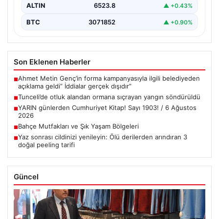
ALTIN
6523.8
▲ +0.43%
BTC
3071852
▲ +0.90%
Son Eklenen Haberler
Ahmet Metin Genç’in forma kampanyasıyla ilgili belediyeden
■
açıklama geldi” İddialar gerçek dışıdır”
Tunceli’de otluk alandan ormana sıçrayan yangın söndürüldü
■
YARIN günlerden Cumhuriyet Kitap! Sayı 1903! / 6 Ağustos
■
2026
Bahçe Mutfakları ve Şık Yaşam Bölgeleri
■
Yaz sonrası cildinizi yenileyin: Ölü derilerden arındıran 3
■
doğal peeling tarifi
Güncel