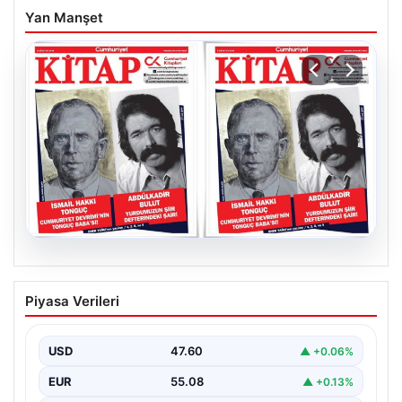
Yan Manşet
05.08.2026
YARIN günlerden Cumhuriyet Kitap!
Piyasa Verileri
Sayı 1903! / 6 Ağustos 2026
USD
47.60
▲ +0.06%
EUR
55.08
▲ +0.13%