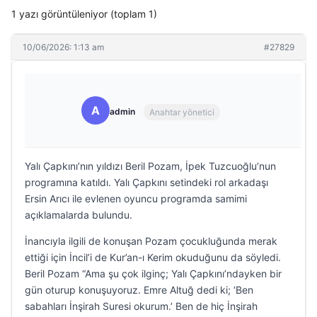
1 yazı görüntüleniyor (toplam 1)
10/06/2026: 1:13 am
#27829
A
admin
Anahtar yönetici
Yalı Çapkını’nın yıldızı Beril Pozam, İpek Tuzcuoğlu’nun
programına katıldı. Yalı Çapkını setindeki rol arkadaşı
Ersin Arıcı ile evlenen oyuncu programda samimi
açıklamalarda bulundu.
İnancıyla ilgili de konuşan Pozam çocukluğunda merak
ettiği için İncil’i de Kur’an-ı Kerim okuduğunu da söyledi.
Beril Pozam “Ama şu çok ilginç; Yalı Çapkını’ndayken bir
gün oturup konuşuyoruz. Emre Altuğ dedi ki; ‘Ben
sabahları İnşirah Suresi okurum.’ Ben de hiç İnşirah