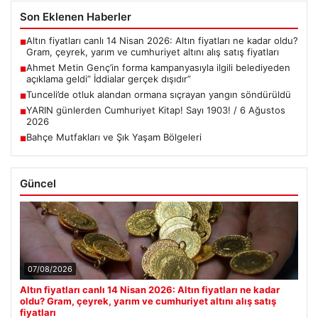
Son Eklenen Haberler
Altın fiyatları canlı 14 Nisan 2026: Altın fiyatları ne kadar oldu?
■
Gram, çeyrek, yarım ve cumhuriyet altını alış satış fiyatları
Ahmet Metin Genç’in forma kampanyasıyla ilgili belediyeden
■
açıklama geldi” İddialar gerçek dışıdır”
Tunceli’de otluk alandan ormana sıçrayan yangın söndürüldü
■
YARIN günlerden Cumhuriyet Kitap! Sayı 1903! / 6 Ağustos
■
2026
Bahçe Mutfakları ve Şık Yaşam Bölgeleri
■
Güncel
07/08/2026
Altın fiyatları canlı 14 Nisan 2026: Altın fiyatları ne kadar
oldu? Gram, çeyrek, yarım ve cumhuriyet altını alış satış
fiyatları