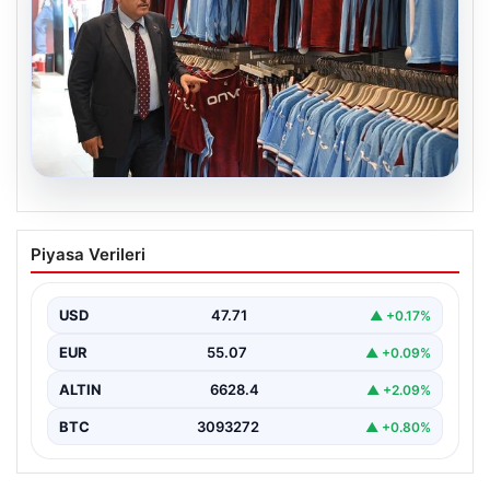
06.08.2026
Ahmet Metin Genç’in forma
Piyasa Verileri
kampanyasıyla ilgili belediyeden
açıklama geldi” İddialar gerçek dışıdır”
USD
47.71
▲ +0.17%
EUR
55.07
▲ +0.09%
ALTIN
6628.4
▲ +2.09%
BTC
3093272
▲ +0.80%