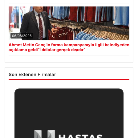
06/08/2026
Ahmet Metin Genç’in forma kampanyasıyla ilgili belediyeden
açıklama geldi” İddialar gerçek dışıdır”
Son Eklenen Firmalar