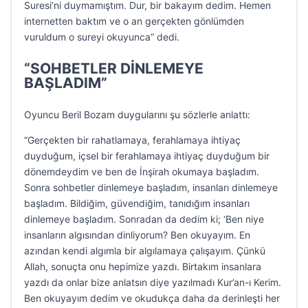
Suresi’ni duymamıştım. Dur, bir bakayım dedim. Hemen
internetten baktım ve o an gerçekten gönlümden
vuruldum o sureyi okuyunca” dedi.
“SOHBETLER DİNLEMEYE
BAŞLADIM”
Oyuncu Beril Bozam duygularını şu sözlerle anlattı:
“Gerçekten bir rahatlamaya, ferahlamaya ihtiyaç
duyduğum, içsel bir ferahlamaya ihtiyaç duyduğum bir
dönemdeydim ve ben de İnşirah okumaya başladım.
Sonra sohbetler dinlemeye başladım, insanları dinlemeye
başladım. Bildiğim, güvendiğim, tanıdığım insanları
dinlemeye başladım. Sonradan da dedim ki; ‘Ben niye
insanların algısından dinliyorum? Ben okuyayım. En
azından kendi algımla bir algılamaya çalışayım. Çünkü
Allah, sonuçta onu hepimize yazdı. Birtakım insanlara
yazdı da onlar bize anlatsın diye yazılmadı Kur’an-ı Kerim.
Ben okuyayım dedim ve okudukça daha da derinleşti her