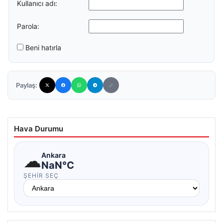
Kullanıcı adı:
Parola:
Beni hatırla
Paylaş:
Hava Durumu
☁
Ankara
NaN°C
ŞEHIR SEÇ