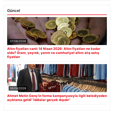
Güncel
07/08/2026
Altın fiyatları canlı 14 Nisan 2026: Altın fiyatları ne kadar
oldu? Gram, çeyrek, yarım ve cumhuriyet altını alış satış
fiyatları
06/08/2026
Ahmet Metin Genç’in forma kampanyasıyla ilgili belediyeden
açıklama geldi” İddialar gerçek dışıdır”