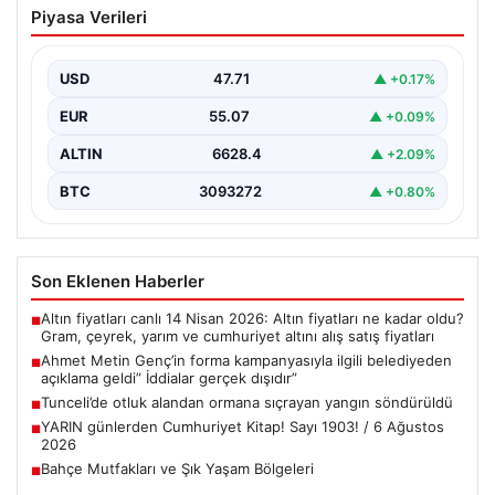
Piyasa Verileri
kampanyasıyla ilgili belediyeden
açıklama geldi” İddialar gerçek dışıdır”
USD
47.71
▲ +0.17%
EUR
55.07
▲ +0.09%
ALTIN
6628.4
▲ +2.09%
BTC
3093272
▲ +0.80%
Son Eklenen Haberler
Altın fiyatları canlı 14 Nisan 2026: Altın fiyatları ne kadar oldu?
■
Gram, çeyrek, yarım ve cumhuriyet altını alış satış fiyatları
Ahmet Metin Genç’in forma kampanyasıyla ilgili belediyeden
■
açıklama geldi” İddialar gerçek dışıdır”
Tunceli’de otluk alandan ormana sıçrayan yangın söndürüldü
■
YARIN günlerden Cumhuriyet Kitap! Sayı 1903! / 6 Ağustos
■
2026
Bahçe Mutfakları ve Şık Yaşam Bölgeleri
■