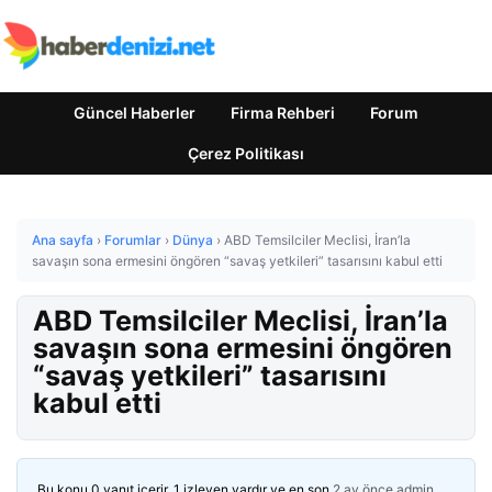
Güncel Haberler
Firma Rehberi
Forum
Çerez Politikası
Ana sayfa
›
Forumlar
›
Dünya
›
ABD Temsilciler Meclisi, İran’la
savaşın sona ermesini öngören “savaş yetkileri” tasarısını kabul etti
ABD Temsilciler Meclisi, İran’la
savaşın sona ermesini öngören
“savaş yetkileri” tasarısını
kabul etti
Bu konu 0 yanıt içerir, 1 izleyen vardır ve en son
2 ay önce
admin