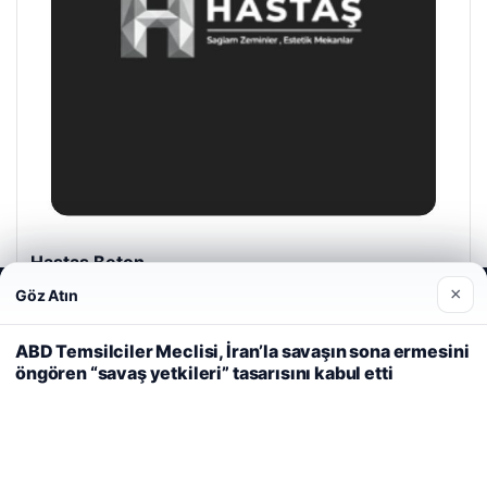
Hastaş Beton
26/05/2026
×
Göz Atın
Web sitemizi nasıl kullandığınızı daha iyi anlayabilmek,
deneyiminizi kişiselleştirmek ve geliştirmek amacıyla çerezler
kullanıyoruz.
Çerez Politikamız
ABD Temsilciler Meclisi, İran’la savaşın sona ermesini
öngören “savaş yetkileri” tasarısını kabul etti
Reddet
Kabul Et
© 2026 Haber Denizi – Güncel Haberler