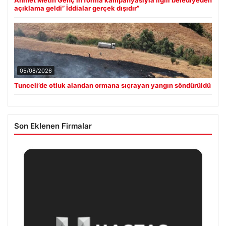
açıklama geldi” İddialar gerçek dışıdır”
05/08/2026
Tunceli’de otluk alandan ormana sıçrayan yangın söndürüldü
Son Eklenen Firmalar