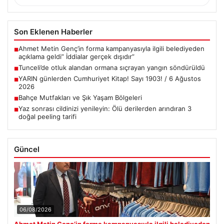
Son Eklenen Haberler
Ahmet Metin Genç’in forma kampanyasıyla ilgili belediyeden
■
açıklama geldi” İddialar gerçek dışıdır”
Tunceli’de otluk alandan ormana sıçrayan yangın söndürüldü
■
YARIN günlerden Cumhuriyet Kitap! Sayı 1903! / 6 Ağustos
■
2026
Bahçe Mutfakları ve Şık Yaşam Bölgeleri
■
Yaz sonrası cildinizi yenileyin: Ölü derilerden arındıran 3
■
doğal peeling tarifi
Güncel
06/08/2026
Ahmet Metin Genç’in forma kampanyasıyla ilgili belediyeden