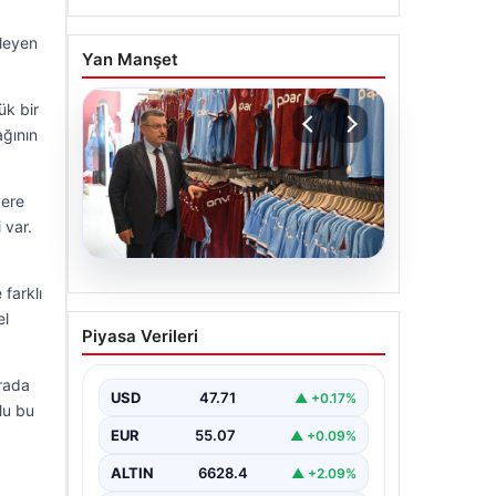
ileyen
Yan Manşet
ük bir
ağının
yere
 var.
06.08.2026
 farklı
Ahmet Metin Genç’in
el
Piyasa Verileri
forma kampanyasıyla ilgili
belediyeden açıklama
ırada
geldi” İddialar gerçek
USD
47.71
▲ +0.17%
lu bu
dışıdır”
EUR
55.07
▲ +0.09%
ALTIN
6628.4
▲ +2.09%