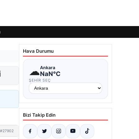
ı
Hava Durumu
☁
Ankara
i
NaN°C
ŞEHIR SEÇ
Bizi Takip Edin
#27902