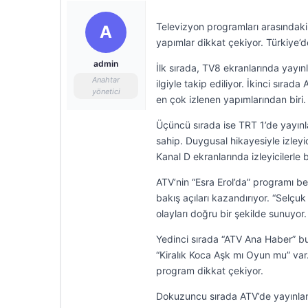
Televizyon programları arasındaki 
A
yapımlar dikkat çekiyor. Türkiye’
admin
İlk sırada, TV8 ekranlarında yayınl
Anahtar
ilgiyle takip ediliyor. İkinci sıra
yönetici
en çok izlenen yapımlarından biri. 
Üçüncü sırada ise TRT 1’de yayınlan
sahip. Duygusal hikayesiyle izleyi
Kanal D ekranlarında izleyicilerle b
ATV’nin “Esra Erol’da” programı beş
bakış açıları kazandırıyor. “Selçu
olayları doğru bir şekilde sunuyor. 
Yedinci sırada “ATV Ana Haber” bul
“Kiralık Koca Aşk mı Oyun mu” var
program dikkat çekiyor.
Dokuzuncu sırada ATV’de yayınlanan 