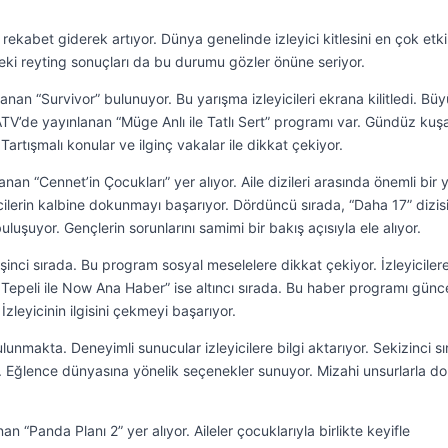
rekabet giderek artıyor. Dünya genelinde izleyici kitlesini en çok etk
deki reyting sonuçları da bu durumu gözler önüne seriyor.
anan “Survivor” bulunuyor. Bu yarışma izleyicileri ekrana kilitledi. Büy
da ATV’de yayınlanan “Müge Anlı ile Tatlı Sert” programı var. Gündüz kuş
Tartışmalı konular ve ilginç vakalar ile dikkat çekiyor.
an “Cennet’in Çocukları” yer alıyor. Aile dizileri arasında önemli bir 
cilerin kalbine dokunmayı başarıyor. Dördüncü sırada, “Daha 17” dizisi
uluşuyor. Gençlerin sorunlarını samimi bir bakış açısıyla ele alıyor.
inci sırada. Bu program sosyal meselelere dikkat çekiyor. İzleyicilere
k Tepeli ile Now Ana Haber” ise altıncı sırada. Bu haber programı günc
İzleyicinin ilgisini çekmeyi başarıyor.
unmakta. Deneyimli sunucular izleyicilere bilgi aktarıyor. Sekizinci s
. Eğlence dünyasına yönelik seçenekler sunuyor. Mizahi unsurlarla do
“Panda Planı 2” yer alıyor. Aileler çocuklarıyla birlikte keyifle