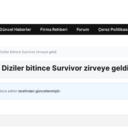
Güncel Haberler
Firma Rehberi
Forum
Çerez Politikas
Diziler bitince Survivor zirveye geldi
 Diziler bitince Survivor zirveye geld
 önce
admin
tarafından güncellenmiştir.