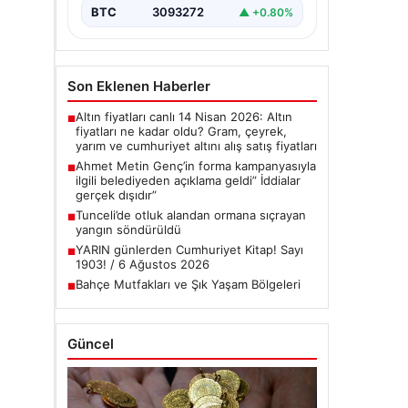
BTC
3093272
▲ +0.80%
Son Eklenen Haberler
Altın fiyatları canlı 14 Nisan 2026: Altın
■
fiyatları ne kadar oldu? Gram, çeyrek,
yarım ve cumhuriyet altını alış satış fiyatları
Ahmet Metin Genç’in forma kampanyasıyla
■
ilgili belediyeden açıklama geldi” İddialar
gerçek dışıdır”
Tunceli’de otluk alandan ormana sıçrayan
■
yangın söndürüldü
YARIN günlerden Cumhuriyet Kitap! Sayı
■
1903! / 6 Ağustos 2026
Bahçe Mutfakları ve Şık Yaşam Bölgeleri
■
Güncel