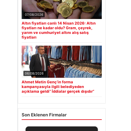
07/08/2026
Altın fiyatları canlı 14 Nisan 2026: Altın
fiyatları ne kadar oldu? Gram, çeyrek,
yarım ve cumhuriyet altını alış satış
fiyatları
06/08/2026
Ahmet Metin Genç’in forma
kampanyasıyla ilgili belediyeden
açıklama geldi” İddialar gerçek dışıdır”
Son Eklenen Firmalar