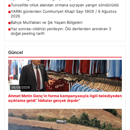
Tunceli’de otluk alandan ormana sıçrayan yangın söndürüldü
■
YARIN günlerden Cumhuriyet Kitap! Sayı 1903! / 6 Ağustos
■
2026
Bahçe Mutfakları ve Şık Yaşam Bölgeleri
■
Yaz sonrası cildinizi yenileyin: Ölü derilerden arındıran 3
■
doğal peeling tarifi
Güncel
06/08/2026
Ahmet Metin Genç’in forma kampanyasıyla ilgili belediyeden
açıklama geldi” İddialar gerçek dışıdır”