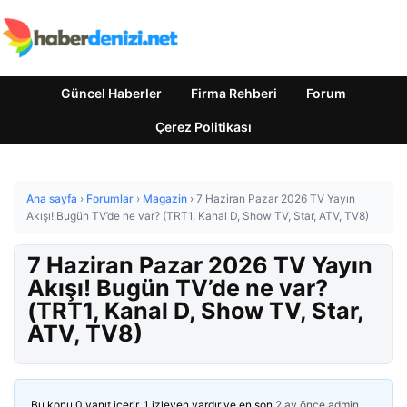
Güncel Haberler
Firma Rehberi
Forum
Çerez Politikası
Ana sayfa
›
Forumlar
›
Magazin
›
7 Haziran Pazar 2026 TV Yayın
Akışı! Bugün TV’de ne var? (TRT1, Kanal D, Show TV, Star, ATV, TV8)
7 Haziran Pazar 2026 TV Yayın
Akışı! Bugün TV’de ne var?
(TRT1, Kanal D, Show TV, Star,
ATV, TV8)
Bu konu 0 yanıt içerir, 1 izleyen vardır ve en son
2 ay önce
admin