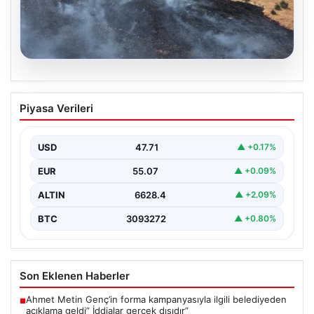
05.08.2026
Tunceli’de otluk alandan ormana
Piyasa Verileri
sıçrayan yangın söndürüldü
{ "title": "Tunceli’de Otluk Alandan Ormana Sıçrayan
Yangın Kontrol Altına Alındı", "content": "Tunceli’nin
USD
47.71
▲ +0.17%
çeşitli…
EUR
55.07
▲ +0.09%
ALTIN
6628.4
▲ +2.09%
BTC
3093272
▲ +0.80%
Son Eklenen Haberler
Ahmet Metin Genç’in forma kampanyasıyla ilgili belediyeden
■
açıklama geldi” İddialar gerçek dışıdır”