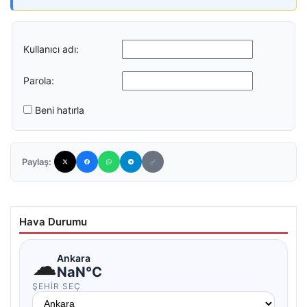
Kullanıcı adı:
Parola:
Beni hatırla
Paylaş:
Hava Durumu
☁
Ankara
NaN°C
ŞEHIR SEÇ