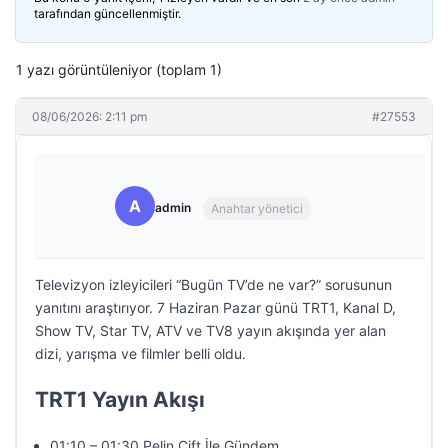
tarafından güncellenmiştir.
1 yazı görüntüleniyor (toplam 1)
08/06/2026: 2:11 pm
#27553
A
admin
Anahtar yönetici
Televizyon izleyicileri “Bugün TV’de ne var?” sorusunun
yanıtını araştırıyor. 7 Haziran Pazar günü TRT1, Kanal D,
Show TV, Star TV, ATV ve TV8 yayın akışında yer alan
dizi, yarışma ve filmler belli oldu.
TRT1 Yayın Akışı
01:10 – 01:30 Pelin Çift İle Gündem…