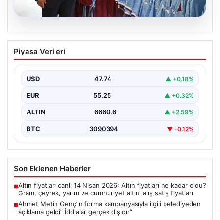
06.08.2026
Ahmet Metin Genç’in forma
Piyasa Verileri
kampanyasıyla ilgili belediyeden
açıklama geldi” İddialar gerçek dışıdır”
USD
47.74
▲ +0.18%
EUR
55.25
▲ +0.32%
ALTIN
6660.6
▲ +2.59%
BTC
3090394
▼ -0.12%
Son Eklenen Haberler
Altın fiyatları canlı 14 Nisan 2026: Altın fiyatları ne kadar oldu?
■
Gram, çeyrek, yarım ve cumhuriyet altını alış satış fiyatları
Ahmet Metin Genç’in forma kampanyasıyla ilgili belediyeden
■
açıklama geldi” İddialar gerçek dışıdır”