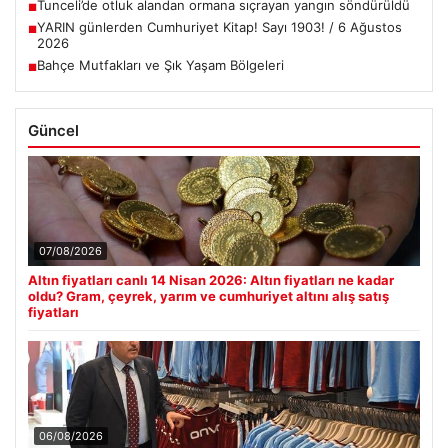
Tunceli’de otluk alandan ormana sıçrayan yangın söndürüldü
■
YARIN günlerden Cumhuriyet Kitap! Sayı 1903! / 6 Ağustos
■
2026
Bahçe Mutfakları ve Şık Yaşam Bölgeleri
■
Güncel
07/08/2026
Altın fiyatları canlı 14 Nisan 2026: Altın fiyatları ne kadar
oldu? Gram, çeyrek, yarım ve cumhuriyet altını alış satış
fiyatları
06/08/2026