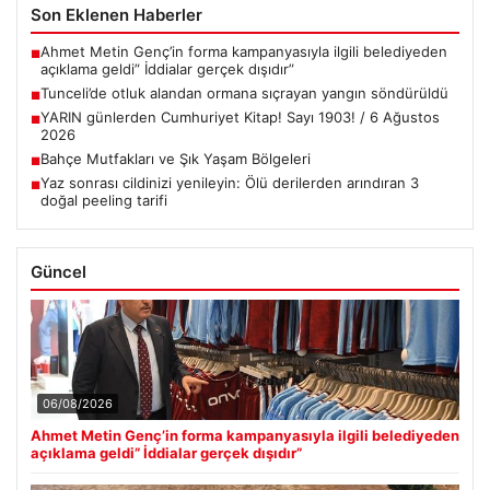
Son Eklenen Haberler
Ahmet Metin Genç’in forma kampanyasıyla ilgili belediyeden
■
açıklama geldi” İddialar gerçek dışıdır”
Tunceli’de otluk alandan ormana sıçrayan yangın söndürüldü
■
YARIN günlerden Cumhuriyet Kitap! Sayı 1903! / 6 Ağustos
■
2026
Bahçe Mutfakları ve Şık Yaşam Bölgeleri
■
Yaz sonrası cildinizi yenileyin: Ölü derilerden arındıran 3
■
doğal peeling tarifi
Güncel
06/08/2026
Ahmet Metin Genç’in forma kampanyasıyla ilgili belediyeden
açıklama geldi” İddialar gerçek dışıdır”