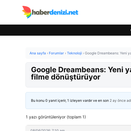
Ana sayfa
›
Forumlar
›
Teknoloji
›
Google Dreambeans: Yeni yap
Google Dreambeans: Yeni ya
filme dönüştürüyor
Bu konu 0 yanıt içerir, 1 izleyen vardır ve en son
2 ay önce
ad
1 yazı görüntüleniyor (toplam 1)
08/06/2026: 7:10 am