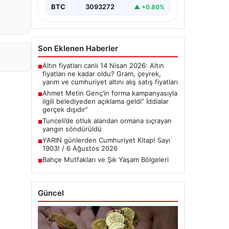
BTC
3093272
▲ +0.80%
Son Eklenen Haberler
Altın fiyatları canlı 14 Nisan 2026: Altın
■
fiyatları ne kadar oldu? Gram, çeyrek,
yarım ve cumhuriyet altını alış satış fiyatları
Ahmet Metin Genç’in forma kampanyasıyla
■
ilgili belediyeden açıklama geldi” İddialar
gerçek dışıdır”
Tunceli’de otluk alandan ormana sıçrayan
■
yangın söndürüldü
YARIN günlerden Cumhuriyet Kitap! Sayı
■
1903! / 6 Ağustos 2026
Bahçe Mutfakları ve Şık Yaşam Bölgeleri
■
Güncel