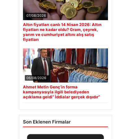
07/08/2026
Altın fiyatları canlı 14 Nisan 2026: Altın
fiyatları ne kadar oldu? Gram, çeyrek,
yarım ve cumhuriyet altını alış satış
fiyatları
06/08/2026
Ahmet Metin Genç’in forma
kampanyasıyla ilgili belediyeden
açıklama geldi” İddialar gerçek dışıdır”
Son Eklenen Firmalar