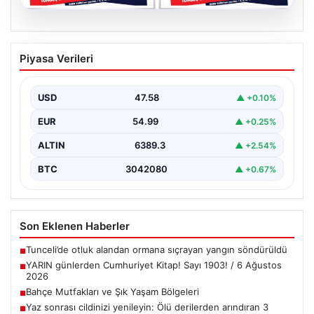
05.08.2026
YARIN günlerden Cumhuriyet Kitap!
Piyasa Verileri
Sayı 1903! / 6 Ağustos 2026
USD
47.58
▲ +0.10%
EUR
54.99
▲ +0.25%
ALTIN
6389.3
▲ +2.54%
BTC
3042080
▲ +0.67%
Son Eklenen Haberler
Tunceli’de otluk alandan ormana sıçrayan yangın söndürüldü
■
YARIN günlerden Cumhuriyet Kitap! Sayı 1903! / 6 Ağustos
■
2026
Bahçe Mutfakları ve Şık Yaşam Bölgeleri
■
Yaz sonrası cildinizi yenileyin: Ölü derilerden arındıran 3
■