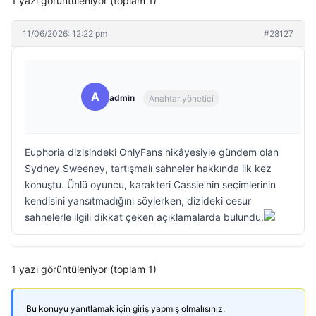
1 yazı görüntüleniyor (toplam 1)
11/06/2026: 12:22 pm
#28127
A
admin
Anahtar yönetici
Euphoria dizisindeki OnlyFans hikâyesiyle gündem olan
Sydney Sweeney, tartışmalı sahneler hakkında ilk kez
konuştu. Ünlü oyuncu, karakteri Cassie’nin seçimlerinin
kendisini yansıtmadığını söylerken, dizideki cesur
sahnelerle ilgili dikkat çeken açıklamalarda bulundu.
1 yazı görüntüleniyor (toplam 1)
Bu konuyu yanıtlamak için giriş yapmış olmalısınız.