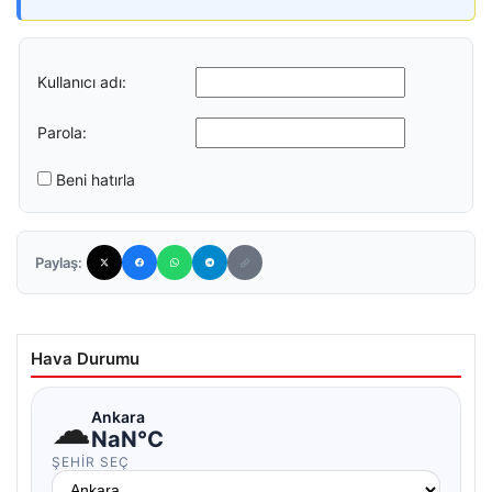
Kullanıcı adı:
Parola:
Beni hatırla
Paylaş:
Hava Durumu
☁
Ankara
NaN°C
ŞEHIR SEÇ