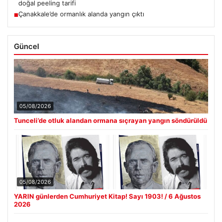
doğal peeling tarifi
Çanakkale’de ormanlık alanda yangın çıktı
■
Güncel
05/08/2026
Tunceli’de otluk alandan ormana sıçrayan yangın söndürüldü
05/08/2026
YARIN günlerden Cumhuriyet Kitap! Sayı 1903! / 6 Ağustos
2026