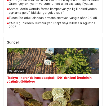
■
Gram, çeyrek, yarım ve cumhuriyet altını alış satış fiyatları
Ahmet Metin Genç’in forma kampanyasıyla ilgili belediyeden
■
açıklama geldi” İddialar gerçek dışıdır”
Tunceli’de otluk alandan ormana sıçrayan yangın söndürüldü
■
YARIN günlerden Cumhuriyet Kitap! Sayı 1903! / 6 Ağustos
■
2026
Güncel
08/08/2026
‘Trakya İlkeren’de hasat başladı: 1991’den beri üreticinin
yüzünü güldürüyor