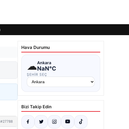
ı
Hava Durumu
☁
Ankara
NaN°C
ŞEHIR SEÇ
Bizi Takip Edin
#27788