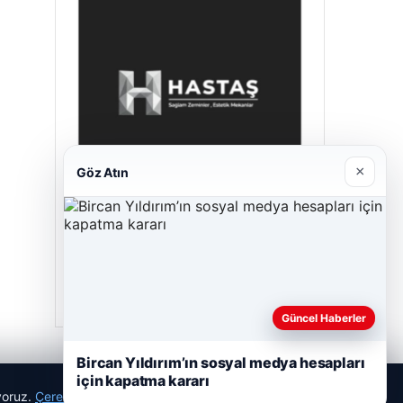
×
Göz Atın
Hastaş Beton
26/05/2026
Güncel Haberler
Bircan Yıldırım’ın sosyal medya hesapları
için kapatma kararı
ıyoruz.
Çerez Politikamız
Reddet
Kabul Et