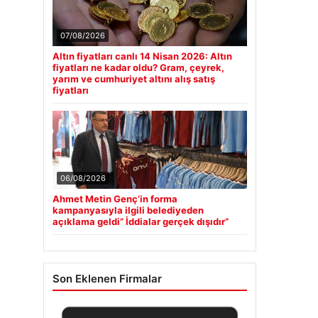
07/08/2026
Altın fiyatları canlı 14 Nisan 2026: Altın
fiyatları ne kadar oldu? Gram, çeyrek,
yarım ve cumhuriyet altını alış satış
fiyatları
06/08/2026
Ahmet Metin Genç’in forma
kampanyasıyla ilgili belediyeden
açıklama geldi” İddialar gerçek dışıdır”
Son Eklenen Firmalar