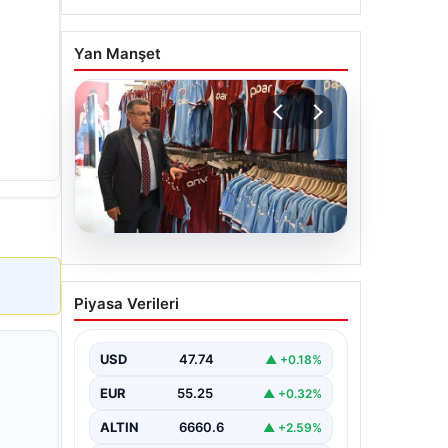
Yan Manşet
06.08.2026
Ahmet Metin Genç’in
Piyasa Verileri
forma kampanyasıyla ilgili
belediyeden açıklama
geldi” İddialar gerçek
USD
47.74
▲ +0.18%
dışıdır”
EUR
55.25
▲ +0.32%
ALTIN
6660.6
▲ +2.59%