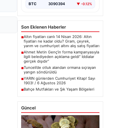
BTC
3090394
▼ -0.12%
Son Eklenen Haberler
Altın fiyatları canlı 14 Nisan 2026: Altın
■
fiyatları ne kadar oldu? Gram, çeyrek,
yarım ve cumhuriyet altını alış satış fiyatları
Ahmet Metin Genç’in forma kampanyasıyla
■
ilgili belediyeden açıklama geldi” İddialar
gerçek dışıdır”
Tunceli’de otluk alandan ormana sıçrayan
■
yangın söndürüldü
YARIN günlerden Cumhuriyet Kitap! Sayı
■
1903! / 6 Ağustos 2026
Bahçe Mutfakları ve Şık Yaşam Bölgeleri
■
Güncel