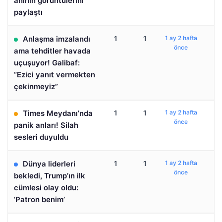
anının görüntülerini
paylaştı
Anlaşma imzalandı
1
1
1 ay 2 hafta
önce
ama tehditler havada
uçuşuyor! Galibaf:
“Ezici yanıt vermekten
çekinmeyiz”
Times Meydanı’nda
1
1
1 ay 2 hafta
önce
panik anları! Silah
sesleri duyuldu
Dünya liderleri
1
1
1 ay 2 hafta
önce
bekledi, Trump’ın ilk
cümlesi olay oldu:
‘Patron benim’