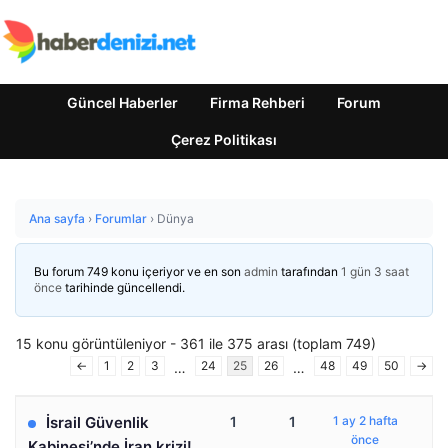
Güncel Haberler
Firma Rehberi
Forum
Çerez Politikası
Ana sayfa
›
Forumlar
›
Dünya
Bu forum 749 konu içeriyor ve en son
admin
tarafından
1 gün 3 saat
önce
tarihinde güncellendi.
15 konu görüntüleniyor - 361 ile 375 arası (toplam 749)
←
1
2
3
24
25
26
48
49
50
→
…
…
İsrail Güvenlik
1
1
1 ay 2 hafta
önce
Kabinesi’nde İran krizi!