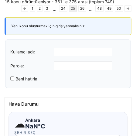
15 konu görüntüleniyor - 361 ile 375 arası (toplam 749)
←
1
2
3
24
25
26
48
49
50
→
…
…
Yeni konu oluşturmak için giriş yapmalısınız.
Kullanıcı adı:
Parola:
Beni hatırla
Hava Durumu
☁
Ankara
NaN°C
ŞEHIR SEÇ