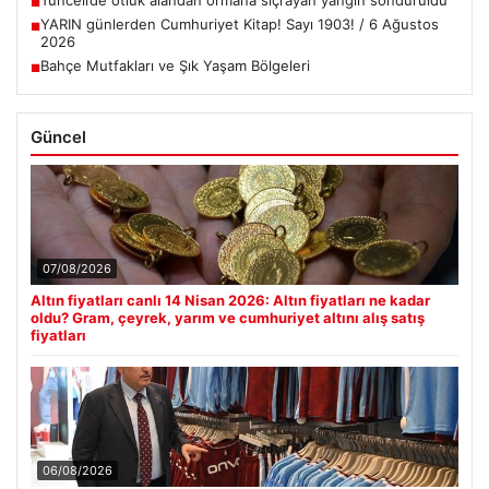
Tunceli’de otluk alandan ormana sıçrayan yangın söndürüldü
■
YARIN günlerden Cumhuriyet Kitap! Sayı 1903! / 6 Ağustos
■
2026
Bahçe Mutfakları ve Şık Yaşam Bölgeleri
■
Güncel
07/08/2026
Altın fiyatları canlı 14 Nisan 2026: Altın fiyatları ne kadar
oldu? Gram, çeyrek, yarım ve cumhuriyet altını alış satış
fiyatları
06/08/2026