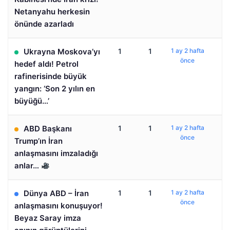
Netanyahu herkesin
önünde azarladı
Ukrayna Moskova’yı
1
1
1 ay 2 hafta
önce
hedef aldı! Petrol
rafinerisinde büyük
yangın: ‘Son 2 yılın en
büyüğü…’
ABD Başkanı
1
1
1 ay 2 hafta
önce
Trump’ın İran
anlaşmasını imzaladığı
anlar…
Dünya ABD – İran
1
1
1 ay 2 hafta
önce
anlaşmasını konuşuyor!
Beyaz Saray imza