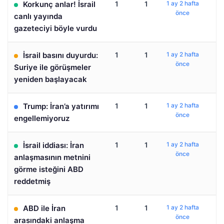
Korkunç anlar! İsrail
1
1
1 ay 2 hafta
önce
canlı yayında
gazeteciyi böyle vurdu
İsrail basını duyurdu:
1
1
1 ay 2 hafta
önce
Suriye ile görüşmeler
yeniden başlayacak
Trump: İran’a yatırımı
1
1
1 ay 2 hafta
önce
engellemiyoruz
İsrail iddiası: İran
1
1
1 ay 2 hafta
önce
anlaşmasının metnini
görme isteğini ABD
reddetmiş
ABD ile İran
1
1
1 ay 2 hafta
önce
arasındaki anlaşma