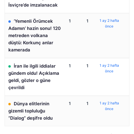
İsviçre’de imzalanacak
‘Yemenli Örümcek
1
1
1 ay 2 hafta
önce
Adamın’ hazin sonu! 120
metreden volkana
düştü: Korkunç anlar
kamerada
İran ile ilgili iddialar
1
1
1 ay 2 hafta
önce
gündem oldu! Açıklama
geldi, gözler o güne
çevrildi
Dünya elitlerinin
1
1
1 ay 2 hafta
önce
gizemli topluluğu
“Dialog” deşifre oldu