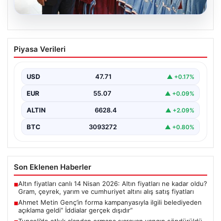
06.08.2026
Ahmet Metin Genç’in forma
Piyasa Verileri
kampanyasıyla ilgili belediyeden
açıklama geldi” İddialar gerçek dışıdır”
USD
47.71
▲ +0.17%
EUR
55.07
▲ +0.09%
ALTIN
6628.4
▲ +2.09%
BTC
3093272
▲ +0.80%
Son Eklenen Haberler
Altın fiyatları canlı 14 Nisan 2026: Altın fiyatları ne kadar oldu?
■
Gram, çeyrek, yarım ve cumhuriyet altını alış satış fiyatları
Ahmet Metin Genç’in forma kampanyasıyla ilgili belediyeden
■
açıklama geldi” İddialar gerçek dışıdır”