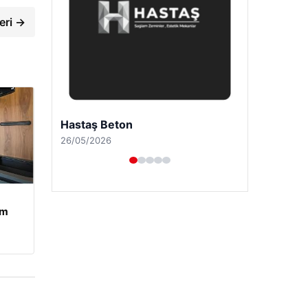
eri →
Prenses Night Club
29/04/2026
am