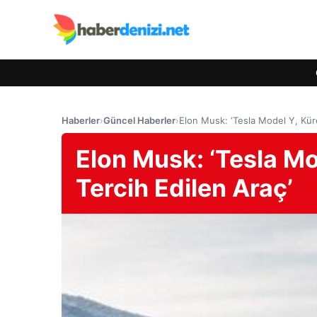
Haberler
›
Güncel Haberler
›
Elon Musk: ‘Tesla Model Y, Kür
Elon Musk: ‘Tesla Mo
Tercih Edilen Araç’