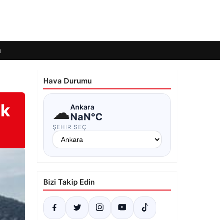
ı
Hava Durumu
ok
☁
Ankara
NaN°C
ŞEHIR SEÇ
Bizi Takip Edin