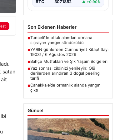
BTC
3071852
▲ +0.90%
rest
Son Eklenen Haberler
Tunceli’de otluk alandan ormana
■
sıçrayan yangın söndürüldü
YARIN günlerden Cumhuriyet Kitap! Sayı
■
1903! / 6 Ağustos 2026
Bahçe Mutfakları ve Şık Yaşam Bölgeleri
■
adı.
Yaz sonrası cildinizi yenileyin: Ölü
■
k satan
derilerden arındıran 3 doğal peeling
tarifi
 ait
Çanakkale’de ormanlık alanda yangın
■
çıktı
Güncel
ibi
nu