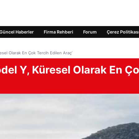
Güncel Haberler
Firma Rehberi
Forum
Çerez Politikas
esel Olarak En Çok Tercih Edilen Araç’
del Y, Küresel Olarak En Ç