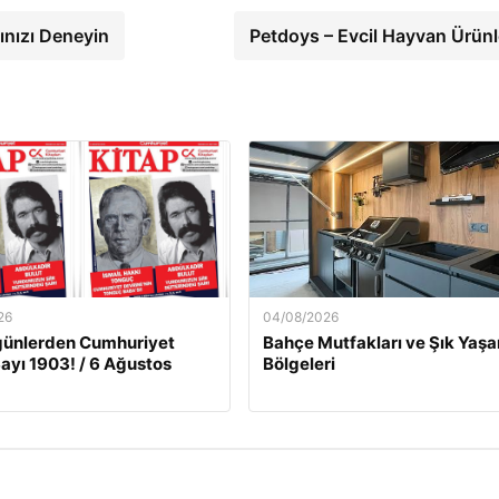
ınızı Deneyin
Petdoys – Evcil Hayvan Ürünl
26
04/08/2026
günlerden Cumhuriyet
Bahçe Mutfakları ve Şık Yaş
Sayı 1903! / 6 Ağustos
Bölgeleri