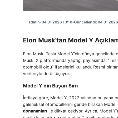
admin
•
04.01.2026 10:10
•
Güncellendi: 04.01.2026
Elon Musk’tan Model Y Açıkla
Elon Musk, Tesla Model Y’nin dünya genelinde e
Musk, X platformunda yaptığı paylaşımda, “Tesl
otomobili oldu” ifadelerini kullandı. Resmi bir s
verileriyle de örtüşüyor.
Model Y’nin Başarı Sırrı
İddiaya göre, Model Y, 2023 yılından bu yana bu
geleneksel otomobillerini geride bırakan Model
donanımları
ile dikkat çekiyor. Ayrıca, Model Y
özellikle büyük pazarlar olan Çin gibi yerlerde ai