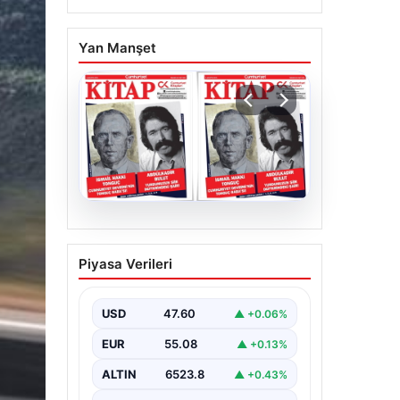
Yan Manşet
05.08.2026
YARIN günlerden
Piyasa Verileri
Cumhuriyet Kitap! Sayı
1903! / 6 Ağustos 2026
USD
47.60
▲ +0.06%
EUR
55.08
▲ +0.13%
ALTIN
6523.8
▲ +0.43%