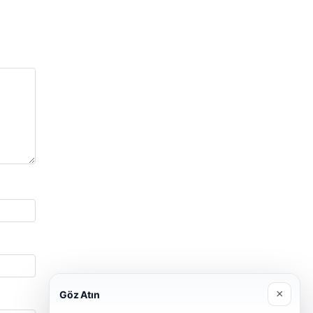
×
Göz Atın