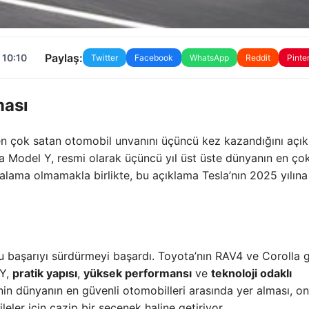
Paylaş:
 10:10
Twitter
Facebook
WhatsApp
Reddit
Pinte
ması
n çok satan otomobil unvanını üçüncü kez kazandığını açıkl
a Model Y, resmi olarak üçüncü yıl üst üste dünyanın en ço
ıralama olmamakla birlikte, bu açıklama Tesla’nın 2025 yılına
 başarıyı sürdürmeyi başardı. Toyota’nın RAV4 ve Corolla g
 Y,
pratik yapısı
,
yüksek performansı
ve
teknoloji odaklı
’nin dünyanın en güvenli otomobilleri arasında yer alması, o
leler için cazip bir seçenek haline getiriyor.