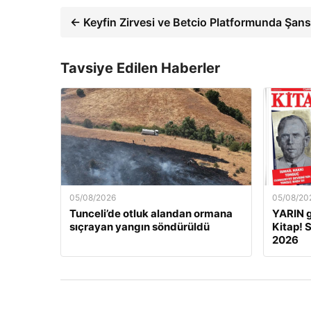
← Keyfin Zirvesi ve Betcio Platformunda Şans
Tavsiye Edilen Haberler
05/08/2026
05/08/20
Tunceli’de otluk alandan ormana
YARIN 
sıçrayan yangın söndürüldü
Kitap! 
2026