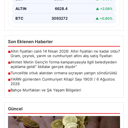
ALTIN
6628.4
▲ +2.09%
BTC
3093272
▲ +0.80%
Son Eklenen Haberler
Altın fiyatları canlı 14 Nisan 2026: Altın fiyatları ne kadar oldu?
■
Gram, çeyrek, yarım ve cumhuriyet altını alış satış fiyatları
Ahmet Metin Genç’in forma kampanyasıyla ilgili belediyeden
■
açıklama geldi” İddialar gerçek dışıdır”
Tunceli’de otluk alandan ormana sıçrayan yangın söndürüldü
■
YARIN günlerden Cumhuriyet Kitap! Sayı 1903! / 6 Ağustos
■
2026
Bahçe Mutfakları ve Şık Yaşam Bölgeleri
■
Güncel