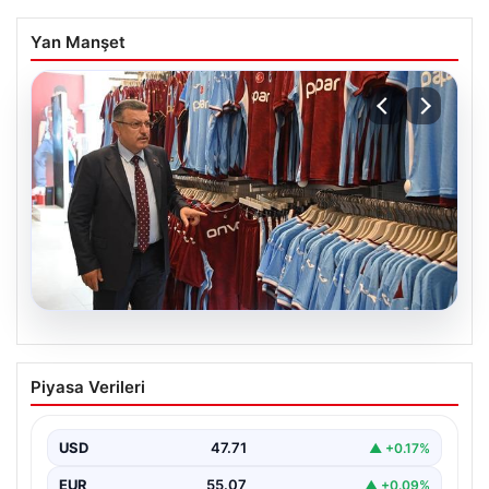
Yan Manşet
06.08.2026
Ahmet Metin Genç’in forma
Piyasa Verileri
kampanyasıyla ilgili belediyeden
açıklama geldi” İddialar gerçek dışıdır”
USD
47.71
▲ +0.17%
EUR
55.07
▲ +0.09%