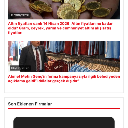
07/08/2026
Altın fiyatları canlı 14 Nisan 2026: Altın fiyatları ne kadar
oldu? Gram, çeyrek, yarım ve cumhuriyet altını alış satış
fiyatları
06/08/2026
Ahmet Metin Genç’in forma kampanyasıyla ilgili belediyeden
açıklama geldi” İddialar gerçek dışıdır”
Son Eklenen Firmalar