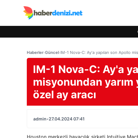
Haberler
›
Güncel
›
IM-1 Nova-C: Ay'a yapılan son Apollo mis
IM-1 Nova-C: Ay'a ya
misyonundan yarım yü
özel ay aracı
admin
•
27.04.2024 07:41
Houston merkezli havacılık şirketi Intuitive Ma