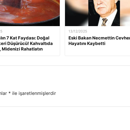
25
13/12/2025
lın 7 Kat Faydası: Doğal
Eski Bakan Necmettin Cevher
eri Düşürücü! Kahvaltıda
Hayatını Kaybetti
, Midenizi Rahatlatın
nlar
*
ile işaretlenmişlerdir