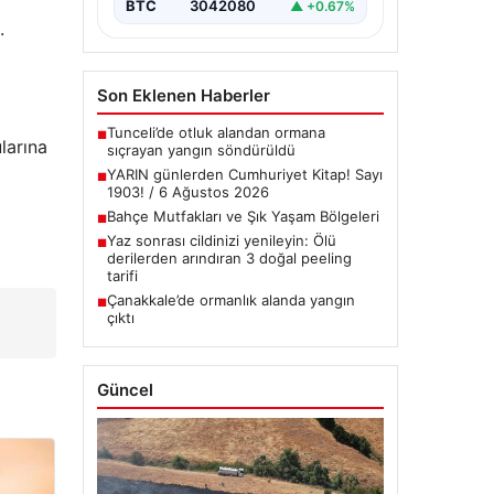
BTC
3042080
▲ +0.67%
.
Son Eklenen Haberler
Tunceli’de otluk alandan ormana
■
larına
sıçrayan yangın söndürüldü
YARIN günlerden Cumhuriyet Kitap! Sayı
■
1903! / 6 Ağustos 2026
Bahçe Mutfakları ve Şık Yaşam Bölgeleri
■
Yaz sonrası cildinizi yenileyin: Ölü
■
derilerden arındıran 3 doğal peeling
tarifi
Çanakkale’de ormanlık alanda yangın
■
çıktı
Güncel