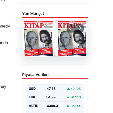
Yan Manşet
ennedy
tanda
05.08.2026
n
YARIN günlerden
Piyasa Verileri
Cumhuriyet Kitap! Sayı
1903! / 6 Ağustos 2026
üney
USD
47.58
▲ +0.10%
EUR
54.99
▲ +0.25%
ALTIN
6389.3
▲ +2.54%