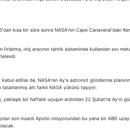
 6'dan kısa bir süre sonra NASA'nın Cape Canaveral'daki K
ırlatma, iniş aracının tahrik sisteminde kullanılan sıvı me
telendi.
k kabul edilse de, NASA'nın Ay'a astronot gönderme planını
n tasarlanmış altı farklı NASA yükünü taşıyor.
, yaklaşık bir haftalık uçuşun ardından 22 Şubat'ta Ay'ın g
yapılan son insanlı Apollo misyonundan bu yana bir ABD uzay
olacak.