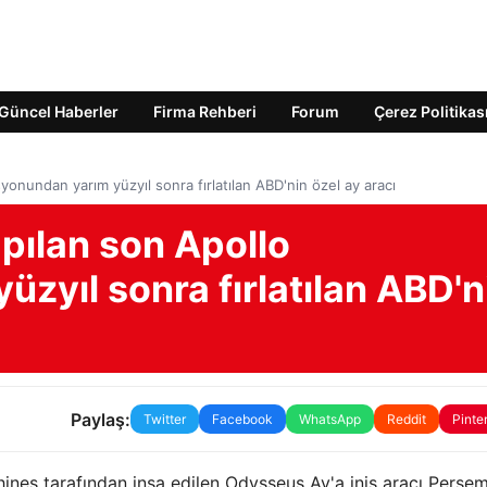
Güncel Haberler
Firma Rehberi
Forum
Çerez Politikas
yonundan yarım yüzyıl sonra fırlatılan ABD'nin özel ay aracı
pılan son Apollo
zyıl sonra fırlatılan ABD'n
Paylaş:
Twitter
Facebook
WhatsApp
Reddit
Pinte
chines tarafından inşa edilen Odysseus Ay'a iniş aracı Perşe