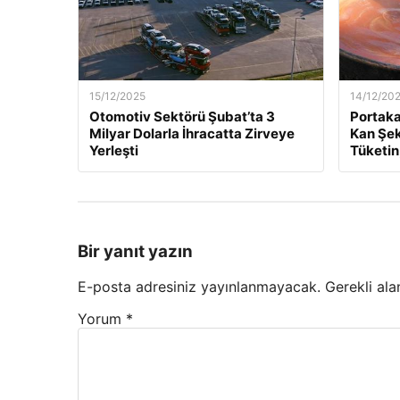
15/12/2025
14/12/20
Otomotiv Sektörü Şubat’ta 3
Portaka
Milyar Dolarla İhracatta Zirveye
Kan Şek
Yerleşti
Tüketin
Bir yanıt yazın
E-posta adresiniz yayınlanmayacak.
Gerekli ala
Yorum
*