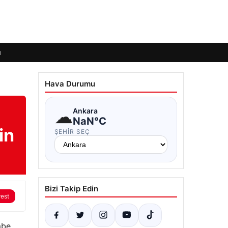
ı
Hava Durumu
☁
Ankara
NaN°C
in
ŞEHIR SEÇ
Bizi Takip Edin
rest
mbe