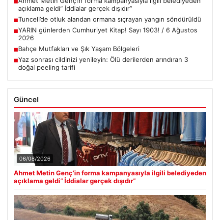
Ahmet Metin Genç’in forma kampanyasıyla ilgili belediyeden
■
açıklama geldi” İddialar gerçek dışıdır”
Tunceli’de otluk alandan ormana sıçrayan yangın söndürüldü
■
YARIN günlerden Cumhuriyet Kitap! Sayı 1903! / 6 Ağustos
■
2026
Bahçe Mutfakları ve Şık Yaşam Bölgeleri
■
Yaz sonrası cildinizi yenileyin: Ölü derilerden arındıran 3
■
doğal peeling tarifi
Güncel
06/08/2026
Ahmet Metin Genç’in forma kampanyasıyla ilgili belediyeden
açıklama geldi” İddialar gerçek dışıdır”