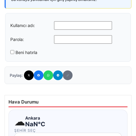
Kullanıcı adı:
Parola:
Beni hatırla
Paylaş:
Hava Durumu
☁
Ankara
NaN°C
ŞEHIR SEÇ