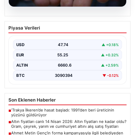
07.08.2026
Altın fiyatları canlı 14 Nisan 2026: Altın
Piyasa Verileri
fiyatları ne kadar oldu? Gram, çeyrek,
yarım ve cumhuriyet altını alış satış
fiyatları
USD
47.74
▲ +0.18%
{"title": "14 Nisan 2026 Güncel Altın Fiyatları: Gram,
EUR
55.25
▲ +0.32%
Çeyrek, Yarım ve Cumhuriyet Altını Satış…
ALTIN
6660.6
▲ +2.59%
BTC
3090394
▼ -0.12%
Son Eklenen Haberler
‘Trakya İlkeren’de hasat başladı: 1991’den beri üreticinin
■
yüzünü güldürüyor
Altın fiyatları canlı 14 Nisan 2026: Altın fiyatları ne kadar oldu?
■
Gram, çeyrek, yarım ve cumhuriyet altını alış satış fiyatları
Ahmet Metin Genç’in forma kampanyasıyla ilgili belediyeden
■