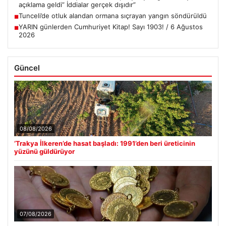
açıklama geldi” İddialar gerçek dışıdır”
Tunceli’de otluk alandan ormana sıçrayan yangın söndürüldü
■
YARIN günlerden Cumhuriyet Kitap! Sayı 1903! / 6 Ağustos
■
2026
Güncel
08/08/2026
‘Trakya İlkeren’de hasat başladı: 1991’den beri üreticinin
yüzünü güldürüyor
07/08/2026