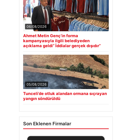
06/08/2026
Ahmet Metin Genç’in forma
kampanyasıyla ilgili belediyeden
açıklama geldi” İddialar gerçek dışıdır”
05/08/2026
Tunceli’de otluk alandan ormana sıçrayan
yangın söndürüldü
Son Eklenen Firmalar