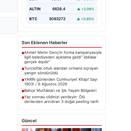
çeşitli…
ALTIN
6628.4
▲ +2.09%
BTC
3093272
▲ +0.80%
Son Eklenen Haberler
Ahmet Metin Genç’in forma kampanyasıyla
■
ilgili belediyeden açıklama geldi” İddialar
gerçek dışıdır”
Tunceli’de otluk alandan ormana sıçrayan
■
yangın söndürüldü
YARIN günlerden Cumhuriyet Kitap! Sayı
■
1903! / 6 Ağustos 2026
Bahçe Mutfakları ve Şık Yaşam Bölgeleri
■
Yaz sonrası cildinizi yenileyin: Ölü
■
derilerden arındıran 3 doğal peeling tarifi
Güncel