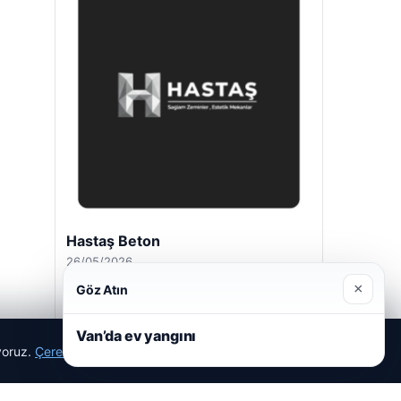
Hastaş Beton
26/05/2026
×
Göz Atın
Van’da ev yangını
ıyoruz.
Çerez Politikamız
Reddet
Kabul Et