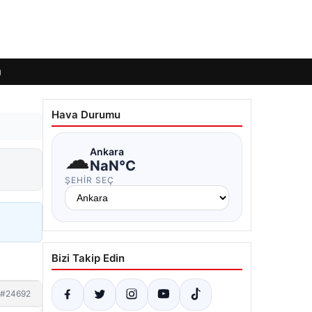
ı
Hava Durumu
☁
Ankara
NaN°C
ŞEHIR SEÇ
Bizi Takip Edin
#24692