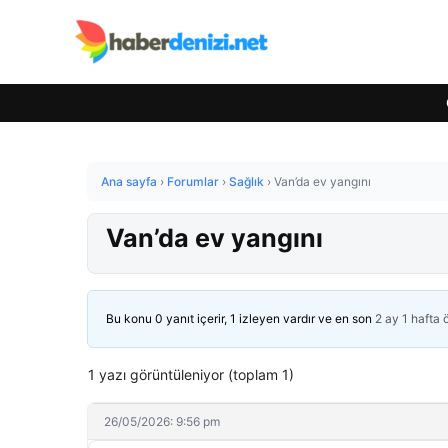
Ana sayfa
›
Forumlar
›
Sağlık
›
Van’da ev yangını
Van’da ev yangını
Bu konu 0 yanıt içerir, 1 izleyen vardır ve en son
2 ay 1 hafta
1 yazı görüntüleniyor (toplam 1)
26/05/2026: 9:56 pm