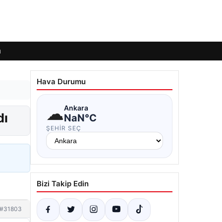
ı
Hava Durumu
☁
Ankara
dı
NaN°C
ŞEHIR SEÇ
Bizi Takip Edin
#31803