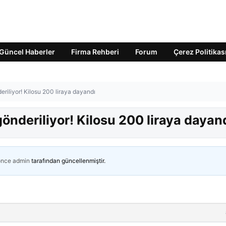
Güncel Haberler
Firma Rehberi
Forum
Çerez Politikas
deriliyor! Kilosu 200 liraya dayandı
gönderiliyor! Kilosu 200 liraya dayan
önce
admin
tarafından güncellenmiştir.