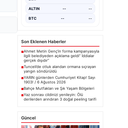
çeşitli…
ALTIN
--
--
BTC
--
--
Son Eklenen Haberler
Ahmet Metin Genç’in forma kampanyasıyla
■
ilgili belediyeden açıklama geldi” İddialar
gerçek dışıdır”
Tunceli’de otluk alandan ormana sıçrayan
■
yangın söndürüldü
YARIN günlerden Cumhuriyet Kitap! Sayı
■
1903! / 6 Ağustos 2026
Bahçe Mutfakları ve Şık Yaşam Bölgeleri
■
Yaz sonrası cildinizi yenileyin: Ölü
■
derilerden arındıran 3 doğal peeling tarifi
Güncel