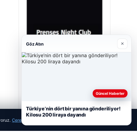
×
Göz Atın
Prenses Night Club
29/04/2026
Güncel Haberler
Türkiye’nin dört bir yanına gönderiliyor!
Kilosu 200 liraya dayandı
ıyoruz.
Çerez Politikamız
Reddet
Kabul Et