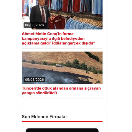
06/08/2026
Ahmet Metin Genç’in forma
kampanyasıyla ilgili belediyeden
açıklama geldi” İddialar gerçek dışıdır”
05/08/2026
Tunceli’de otluk alandan ormana sıçrayan
yangın söndürüldü
Son Eklenen Firmalar