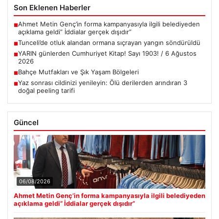
Son Eklenen Haberler
Ahmet Metin Genç’in forma kampanyasıyla ilgili belediyeden
■
açıklama geldi” İddialar gerçek dışıdır”
Tunceli’de otluk alandan ormana sıçrayan yangın söndürüldü
■
YARIN günlerden Cumhuriyet Kitap! Sayı 1903! / 6 Ağustos
■
2026
Bahçe Mutfakları ve Şık Yaşam Bölgeleri
■
Yaz sonrası cildinizi yenileyin: Ölü derilerden arındıran 3
■
doğal peeling tarifi
Güncel
06/08/2026
Ahmet Metin Genç’in forma kampanyasıyla ilgili belediyeden
açıklama geldi” İddialar gerçek dışıdır”