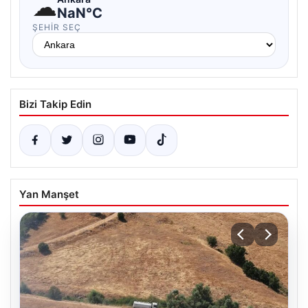
☁
NaN°C
ŞEHIR SEÇ
Bizi Takip Edin
Yan Manşet