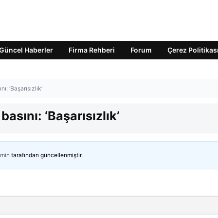
Güncel Haberler
Firma Rehberi
Forum
Çerez Politikas
nı: ‘Başarısızlık’
basını: ‘Başarısızlık’
min
tarafından güncellenmiştir.