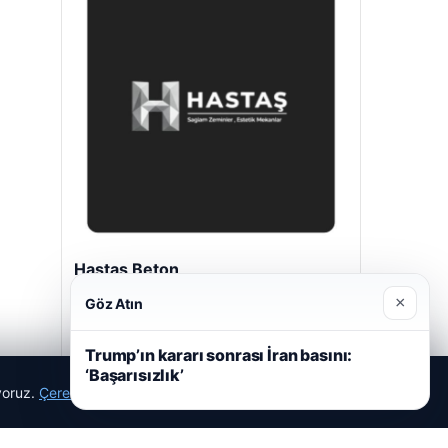
Hastaş Beton
26/05/2026
×
Göz Atın
Trump’ın kararı sonrası İran basını:
‘Başarısızlık’
ıyoruz.
Çerez Politikamız
Reddet
Kabul Et