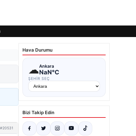
ı
Hava Durumu
☁
Ankara
NaN°C
ŞEHIR SEÇ
Bizi Takip Edin
#20531