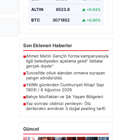
çeşitli…
ALTIN
6523.8
▲ +0.43%
BTC
3071852
▲ +0.90%
Son Eklenen Haberler
Ahmet Metin Genç’in forma kampanyasıyla
■
ilgili belediyeden açıklama geldi” İddialar
gerçek dışıdır”
Tunceli’de otluk alandan ormana sıçrayan
■
yangın söndürüldü
YARIN günlerden Cumhuriyet Kitap! Sayı
■
1903! / 6 Ağustos 2026
Bahçe Mutfakları ve Şık Yaşam Bölgeleri
■
Yaz sonrası cildinizi yenileyin: Ölü
■
derilerden arındıran 3 doğal peeling tarifi
Güncel