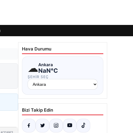
ı
Hava Durumu
☁
Ankara
NaN°C
ŞEHIR SEÇ
Bizi Takip Edin
#21662