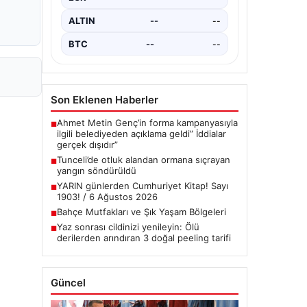
çeşitli…
ALTIN
--
--
BTC
--
--
Son Eklenen Haberler
Ahmet Metin Genç’in forma kampanyasıyla
■
ilgili belediyeden açıklama geldi” İddialar
gerçek dışıdır”
Tunceli’de otluk alandan ormana sıçrayan
■
yangın söndürüldü
YARIN günlerden Cumhuriyet Kitap! Sayı
■
1903! / 6 Ağustos 2026
Bahçe Mutfakları ve Şık Yaşam Bölgeleri
■
Yaz sonrası cildinizi yenileyin: Ölü
■
derilerden arındıran 3 doğal peeling tarifi
Güncel