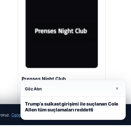
Prenses Night Club
29/04/2026
×
Göz Atın
Trump’a suikast girişimi ile suçlanan Cole
Allen tüm suçlamaları reddetti
ıyoruz.
Çerez Politikamız
Reddet
Kabul Et