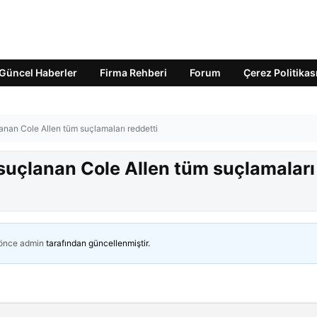
Güncel Haberler
Firma Rehberi
Forum
Çerez Politikas
çlanan Cole Allen tüm suçlamaları reddetti
e suçlanan Cole Allen tüm suçlamaları
 önce
admin
tarafından güncellenmiştir.