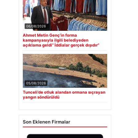
06/08/2026
Ahmet Metin Genç’in forma
kampanyasıyla ilgili belediyeden
açıklama geldi” İddialar gerçek dışıdır”
05/08/2026
Tunceli’de otluk alandan ormana sıçrayan
yangın söndürüldü
Son Eklenen Firmalar