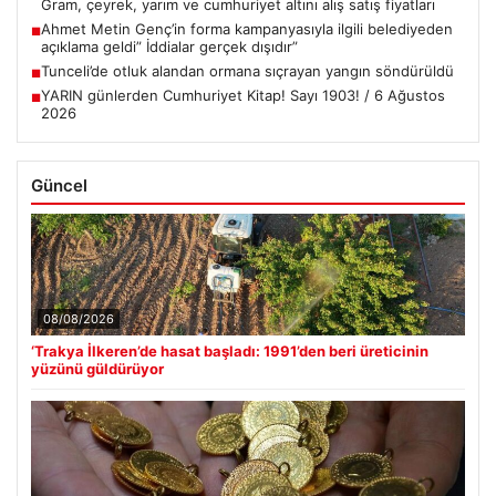
Gram, çeyrek, yarım ve cumhuriyet altını alış satış fiyatları
Ahmet Metin Genç’in forma kampanyasıyla ilgili belediyeden
■
açıklama geldi” İddialar gerçek dışıdır”
Tunceli’de otluk alandan ormana sıçrayan yangın söndürüldü
■
YARIN günlerden Cumhuriyet Kitap! Sayı 1903! / 6 Ağustos
■
2026
Güncel
08/08/2026
‘Trakya İlkeren’de hasat başladı: 1991’den beri üreticinin
yüzünü güldürüyor