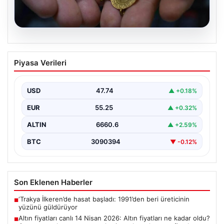
07.08.2026
Altın fiyatları canlı 14 Nisan 2026: Altın
Piyasa Verileri
fiyatları ne kadar oldu? Gram, çeyrek,
yarım ve cumhuriyet altını alış satış
fiyatları
USD
47.74
▲ +0.18%
{"title": "14 Nisan 2026 Güncel Altın Fiyatları: Gram,
EUR
55.25
▲ +0.32%
Çeyrek, Yarım ve Cumhuriyet Altını Satış…
ALTIN
6660.6
▲ +2.59%
BTC
3090394
▼ -0.12%
Son Eklenen Haberler
‘Trakya İlkeren’de hasat başladı: 1991’den beri üreticinin
■
yüzünü güldürüyor
Altın fiyatları canlı 14 Nisan 2026: Altın fiyatları ne kadar oldu?
■