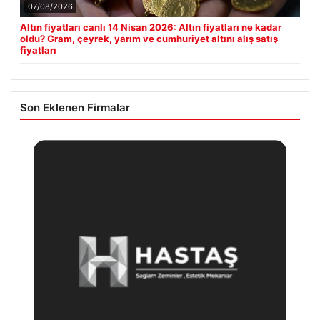
07/08/2026
Altın fiyatları canlı 14 Nisan 2026: Altın fiyatları ne kadar
oldu? Gram, çeyrek, yarım ve cumhuriyet altını alış satış
fiyatları
Son Eklenen Firmalar