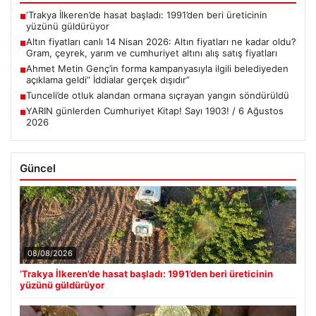
‘Trakya İlkeren’de hasat başladı: 1991’den beri üreticinin
■
yüzünü güldürüyor
Altın fiyatları canlı 14 Nisan 2026: Altın fiyatları ne kadar oldu?
■
Gram, çeyrek, yarım ve cumhuriyet altını alış satış fiyatları
Ahmet Metin Genç’in forma kampanyasıyla ilgili belediyeden
■
açıklama geldi” İddialar gerçek dışıdır”
Tunceli’de otluk alandan ormana sıçrayan yangın söndürüldü
■
YARIN günlerden Cumhuriyet Kitap! Sayı 1903! / 6 Ağustos
■
2026
Güncel
08/08/2026
‘Trakya İlkeren’de hasat başladı: 1991’den beri üreticinin
yüzünü güldürüyor