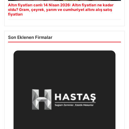
Altın fiyatları canlı 14 Nisan 2026: Altın fiyatları ne kadar
oldu? Gram, çeyrek, yarım ve cumhuriyet altını alış satış
fiyatları
Son Eklenen Firmalar