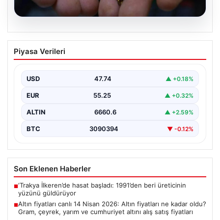
07.08.2026
Altın fiyatları canlı 14 Nisan 2026: Altın
Piyasa Verileri
fiyatları ne kadar oldu? Gram, çeyrek,
yarım ve cumhuriyet altını alış satış
fiyatları
USD
47.74
▲ +0.18%
{"title": "14 Nisan 2026 Güncel Altın Fiyatları: Gram,
EUR
55.25
▲ +0.32%
Çeyrek, Yarım ve Cumhuriyet Altını Satış…
ALTIN
6660.6
▲ +2.59%
BTC
3090394
▼ -0.12%
Son Eklenen Haberler
‘Trakya İlkeren’de hasat başladı: 1991’den beri üreticinin
■
yüzünü güldürüyor
Altın fiyatları canlı 14 Nisan 2026: Altın fiyatları ne kadar oldu?
■
Gram, çeyrek, yarım ve cumhuriyet altını alış satış fiyatları