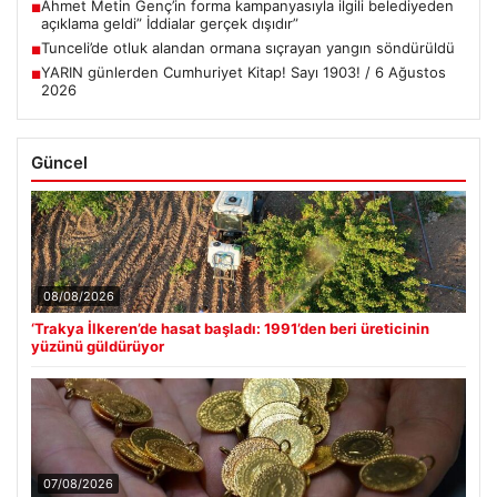
Ahmet Metin Genç’in forma kampanyasıyla ilgili belediyeden
■
açıklama geldi” İddialar gerçek dışıdır”
Tunceli’de otluk alandan ormana sıçrayan yangın söndürüldü
■
YARIN günlerden Cumhuriyet Kitap! Sayı 1903! / 6 Ağustos
■
2026
Güncel
08/08/2026
‘Trakya İlkeren’de hasat başladı: 1991’den beri üreticinin
yüzünü güldürüyor
07/08/2026