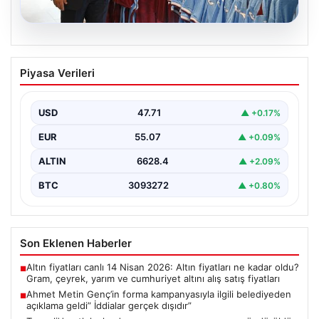
06.08.2026
Ahmet Metin Genç’in forma
Piyasa Verileri
kampanyasıyla ilgili belediyeden
açıklama geldi” İddialar gerçek dışıdır”
USD
47.71
▲ +0.17%
EUR
55.07
▲ +0.09%
ALTIN
6628.4
▲ +2.09%
BTC
3093272
▲ +0.80%
Son Eklenen Haberler
Altın fiyatları canlı 14 Nisan 2026: Altın fiyatları ne kadar oldu?
■
Gram, çeyrek, yarım ve cumhuriyet altını alış satış fiyatları
Ahmet Metin Genç’in forma kampanyasıyla ilgili belediyeden
■
açıklama geldi” İddialar gerçek dışıdır”