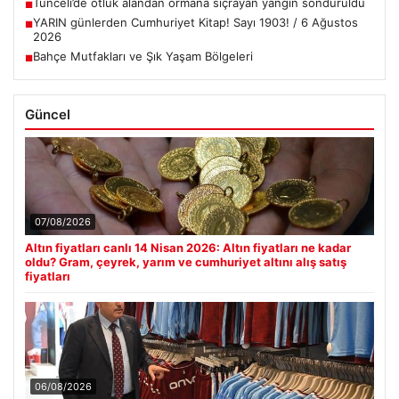
Tunceli’de otluk alandan ormana sıçrayan yangın söndürüldü
■
YARIN günlerden Cumhuriyet Kitap! Sayı 1903! / 6 Ağustos
■
2026
Bahçe Mutfakları ve Şık Yaşam Bölgeleri
■
Güncel
07/08/2026
Altın fiyatları canlı 14 Nisan 2026: Altın fiyatları ne kadar
oldu? Gram, çeyrek, yarım ve cumhuriyet altını alış satış
fiyatları
06/08/2026