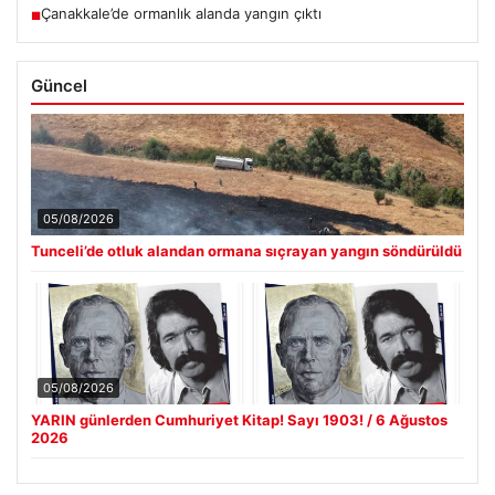
Çanakkale’de ormanlık alanda yangın çıktı
■
Güncel
05/08/2026
Tunceli’de otluk alandan ormana sıçrayan yangın söndürüldü
05/08/2026
YARIN günlerden Cumhuriyet Kitap! Sayı 1903! / 6 Ağustos
2026