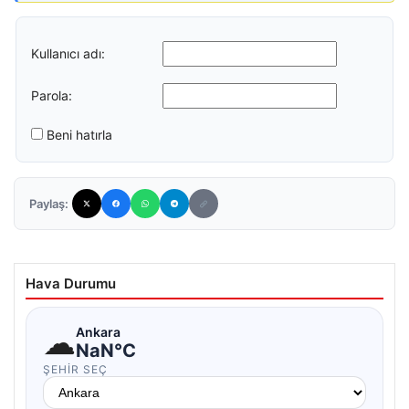
Kullanıcı adı:
Parola:
Beni hatırla
Paylaş:
Hava Durumu
☁
Ankara
NaN°C
ŞEHIR SEÇ