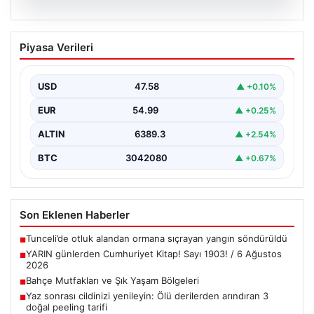
05.08.2026
YARIN günlerden Cumhuriyet Kitap!
Piyasa Verileri
Sayı 1903! / 6 Ağustos 2026
USD
47.58
▲ +0.10%
EUR
54.99
▲ +0.25%
ALTIN
6389.3
▲ +2.54%
BTC
3042080
▲ +0.67%
Son Eklenen Haberler
Tunceli’de otluk alandan ormana sıçrayan yangın söndürüldü
■
YARIN günlerden Cumhuriyet Kitap! Sayı 1903! / 6 Ağustos
■
2026
Bahçe Mutfakları ve Şık Yaşam Bölgeleri
■
Yaz sonrası cildinizi yenileyin: Ölü derilerden arındıran 3
■
doğal peeling tarifi