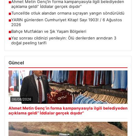
Ahmet Metin Genç’in forma kampanyasıyla ilgili belediyeden
■
açıklama geldi” İddialar gerçek dışıdır”
Tunceli’de otluk alandan ormana sıçrayan yangın söndürüldü
■
YARIN günlerden Cumhuriyet Kitap! Sayı 1903! / 6 Ağustos
■
2026
Bahçe Mutfakları ve Şık Yaşam Bölgeleri
■
Yaz sonrası cildinizi yenileyin: Ölü derilerden arındıran 3
■
doğal peeling tarifi
Güncel
06/08/2026
Ahmet Metin Genç’in forma kampanyasıyla ilgili belediyeden
açıklama geldi” İddialar gerçek dışıdır”