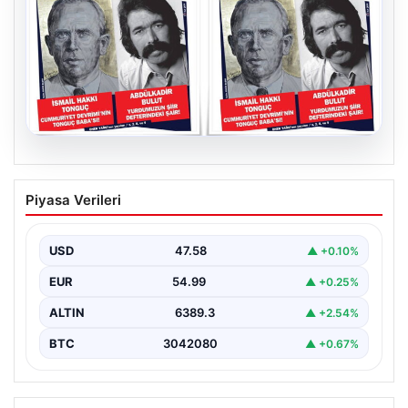
05.08.2026
YARIN günlerden Cumhuriyet Kitap!
Piyasa Verileri
Sayı 1903! / 6 Ağustos 2026
USD
47.58
▲ +0.10%
EUR
54.99
▲ +0.25%
ALTIN
6389.3
▲ +2.54%
BTC
3042080
▲ +0.67%