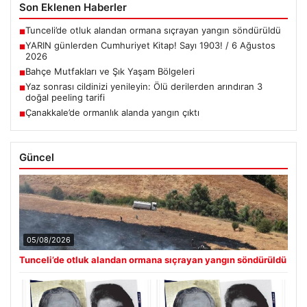
Son Eklenen Haberler
Tunceli’de otluk alandan ormana sıçrayan yangın söndürüldü
■
YARIN günlerden Cumhuriyet Kitap! Sayı 1903! / 6 Ağustos
■
2026
Bahçe Mutfakları ve Şık Yaşam Bölgeleri
■
Yaz sonrası cildinizi yenileyin: Ölü derilerden arındıran 3
■
doğal peeling tarifi
Çanakkale’de ormanlık alanda yangın çıktı
■
Güncel
05/08/2026
Tunceli’de otluk alandan ormana sıçrayan yangın söndürüldü