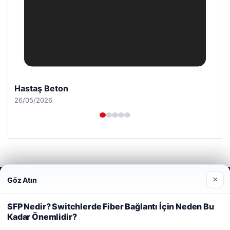
Hastaş Beton
26/05/2026
×
Göz Atın
Web sitemizi nasıl kullandığınızı daha iyi anlayabilmek,
© 2026 Haber Denizi – Güncel Haberler
deneyiminizi kişiselleştirmek ve geliştirmek amacıyla çerezler
io
kullanıyoruz.
Çerez Politikamız
SFP Nedir? Switchlerde Fiber Bağlantı İçin Neden Bu
Kadar Önemlidir?
Reddet
Kabul Et