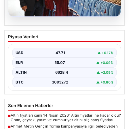
06.08.2026
Ahmet Metin Genç’in forma
Piyasa Verileri
kampanyasıyla ilgili belediyeden
açıklama geldi” İddialar gerçek dışıdır”
USD
47.71
▲ +0.17%
EUR
55.07
▲ +0.09%
ALTIN
6628.4
▲ +2.09%
BTC
3093272
▲ +0.80%
Son Eklenen Haberler
Altın fiyatları canlı 14 Nisan 2026: Altın fiyatları ne kadar oldu?
■
Gram, çeyrek, yarım ve cumhuriyet altını alış satış fiyatları
Ahmet Metin Genç’in forma kampanyasıyla ilgili belediyeden
■