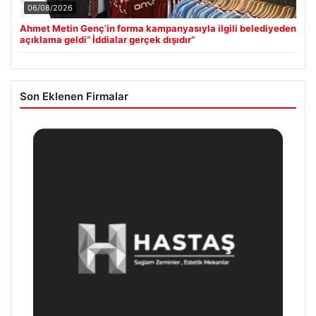
06/08/2026
Ahmet Metin Genç’in forma kampanyasıyla ilgili belediyeden
açıklama geldi” İddialar gerçek dışıdır”
Son Eklenen Firmalar