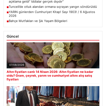
açıklama geldi” İddialar gerçek dışıdır”
Tunceli’de otluk alandan ormana sıçrayan yangın söndürüldü
■
YARIN günlerden Cumhuriyet Kitap! Sayı 1903! / 6 Ağustos
■
2026
Bahçe Mutfakları ve Şık Yaşam Bölgeleri
■
Güncel
07/08/2026
Altın fiyatları canlı 14 Nisan 2026: Altın fiyatları ne kadar
oldu? Gram, çeyrek, yarım ve cumhuriyet altını alış satış
fiyatları