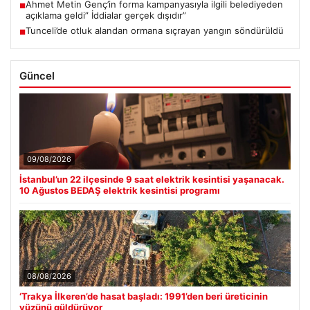
Ahmet Metin Genç’in forma kampanyasıyla ilgili belediyeden
■
açıklama geldi” İddialar gerçek dışıdır”
Tunceli’de otluk alandan ormana sıçrayan yangın söndürüldü
■
Güncel
09/08/2026
İstanbul’un 22 ilçesinde 9 saat elektrik kesintisi yaşanacak.
10 Ağustos BEDAŞ elektrik kesintisi programı
08/08/2026
‘Trakya İlkeren’de hasat başladı: 1991’den beri üreticinin
yüzünü güldürüyor