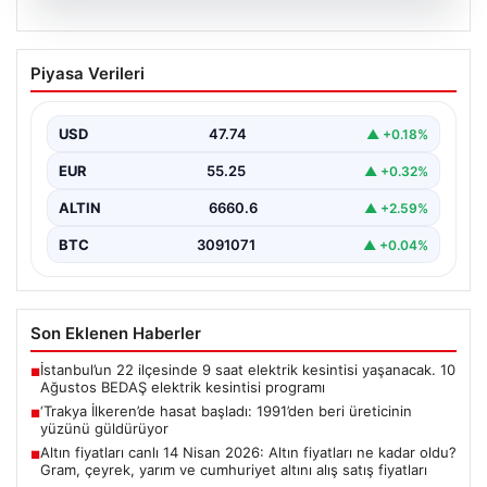
08.08.2026
‘Trakya İlkeren’de hasat başladı:
Piyasa Verileri
1991’den beri üreticinin yüzünü
güldürüyor
USD
47.74
▲ +0.18%
EUR
55.25
▲ +0.32%
ALTIN
6660.6
▲ +2.59%
BTC
3091071
▲ +0.04%
Son Eklenen Haberler
İstanbul’un 22 ilçesinde 9 saat elektrik kesintisi yaşanacak. 10
■
Ağustos BEDAŞ elektrik kesintisi programı
‘Trakya İlkeren’de hasat başladı: 1991’den beri üreticinin
■
yüzünü güldürüyor
Altın fiyatları canlı 14 Nisan 2026: Altın fiyatları ne kadar oldu?
■
Gram, çeyrek, yarım ve cumhuriyet altını alış satış fiyatları