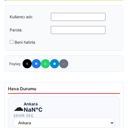
Kullanıcı adı:
Parola:
Beni hatırla
Paylaş:
Hava Durumu
☁
Ankara
NaN°C
ŞEHIR SEÇ