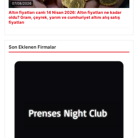
07/08/2026
Altın fiyatları canlı 14 Nisan 2026: Altın fiyatları ne kadar
oldu? Gram, çeyrek, yarım ve cumhuriyet altını alış satış
fiyatları
Son Eklenen Firmalar