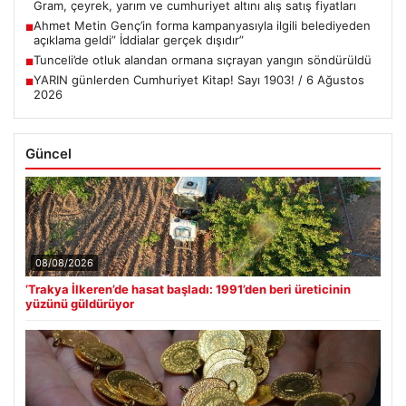
Gram, çeyrek, yarım ve cumhuriyet altını alış satış fiyatları
Ahmet Metin Genç’in forma kampanyasıyla ilgili belediyeden
■
açıklama geldi” İddialar gerçek dışıdır”
Tunceli’de otluk alandan ormana sıçrayan yangın söndürüldü
■
YARIN günlerden Cumhuriyet Kitap! Sayı 1903! / 6 Ağustos
■
2026
Güncel
08/08/2026
‘Trakya İlkeren’de hasat başladı: 1991’den beri üreticinin
yüzünü güldürüyor