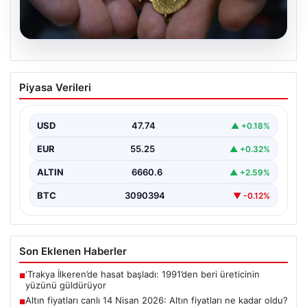
07.08.2026
Altın fiyatları canlı 14 Nisan 2026: Altın
Piyasa Verileri
fiyatları ne kadar oldu? Gram, çeyrek,
yarım ve cumhuriyet altını alış satış
fiyatları
USD
47.74
▲ +0.18%
{"title": "14 Nisan 2026 Güncel Altın Fiyatları: Gram,
EUR
55.25
▲ +0.32%
Çeyrek, Yarım ve Cumhuriyet Altını Satış…
ALTIN
6660.6
▲ +2.59%
BTC
3090394
▼ -0.12%
Son Eklenen Haberler
‘Trakya İlkeren’de hasat başladı: 1991’den beri üreticinin
■
yüzünü güldürüyor
Altın fiyatları canlı 14 Nisan 2026: Altın fiyatları ne kadar oldu?
■